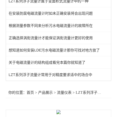
LZT系列浮子流量计属于变面积式流量计中的一种
LZT系列浮子流量计
在安装防腐电磁流量计时如未正确安装将会出现问题
电磁流量计
根据测量参数不同来分析污水电磁流量计的故障所在
涡街流量计
流量积算仪
正确选择涡街流量计才能保证涡街流量计更好的使用
齿轮流量计
想知道如何安装LDE污水电磁流量计那你可找对地方放了
气体流量计
关于电磁流量计的结构组成看完本篇你就知道了
流量开关
LZT系列浮子流量计常用于对精度要求适中的场合中
转子流量计（浮子流量计）
你的位置：
首页
>
产品展示
>
流量仪表
>
LZT系列浮子流量计
>供应
流量表
流量传感器