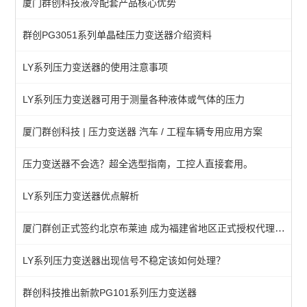
厦门群创科技液冷配套产品核心优势
普通压力表
群创PG3051系列单晶硅压力变送器介绍资料
防腐压力表
LY系列压力变送器的使用注意事项
数显压力表
全不锈钢压力表
LY系列压力变送器可用于测量各种液体或气体的压力
油表（耐震压力表）
厦门群创科技 | 压力变送器 汽车 / 工程车辆专用应用方案
压力变送器
压力变送器不会选？超全选型指南，工控人直接套用。
压力控制器（压力开关）
LY系列压力变送器优点解析
查看全部 >>
厦门群创正式签约北京布莱迪 成为福建省地区正式授权代理机构
LY系列压力变送器出现信号不稳定该如何处理？
群创科技推出新款PG101系列压力变送器