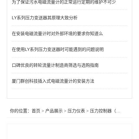
为了保证污水电磁流量计的正常运行定期的维护不可少
普通压力表
防腐压力表
LY系列压力变送器其原理大致分析
数显压力表
在安装电磁流量计时对外部环境的要求你知道么
全不锈钢压力表
在使用LY系列压力变送器时可能遇到的问题说明
油表（耐震压力表）
口碑优良的转轮流量计制造商筛选与选购指南
压力变送器
厦门群创科技插入式电磁流量计的安装方法
压力控制器（压力开关）
查看全部 >>
你的位置：
首页
>
产品展示
>
压力仪表
>
压力控制器（压力开关）