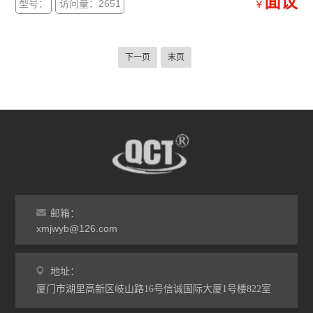
面议
型号：
访问量：2651
￥
因为调节方便灵活，安装简单，可以替
下一页
末页
邮箱：
xmjwyb@126.com
地址：
厦门市湖里高新区岐山路16号信诚国际大厦1号楼822室