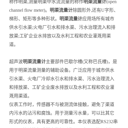
称作明渠,测量明渠中水流流量的称作
明渠流量计
(open
channel flow meter)。
明渠流量计
除圆形外,还有U字形、
梯形、矩形等多种形状。
明渠流量计
应用场所有城市
供水引水渠;火电厂引水和排水渠、污水治理流入和排
放渠;工矿企业水排放以及水利工程和农业灌溉用渠
道。
超声波
明渠流量计
主要部件巴歇尔槽(又称巴氏槽)，是
用于明渠流量测量的辅助设备。广泛应用于城市供水
引水渠、火电厂冷却水引水和排水渠、污水治理流入
和排放渠、工矿企业废水排放以及水利工程和农业灌
溉用渠道。
仪表工作时，传感器不与被测流体接触，避免了渠道
内污水的沾污和腐蚀。用于测量污水量，可以比其它
形式的仪表，具有更高的可靠性。本仪表选配RS232串