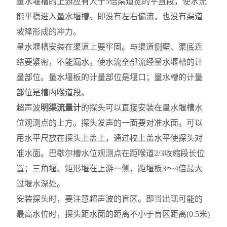
量水堰槽的上游应有大于5倍渠道宽的平直段，使水流
能平稳进入量水堰槽。即没有左右偏流，也没有渠道
坡降形成的冲力。
量水堰槽安装在渠道上要牢固。与渠道侧壁、渠底连
结要紧密，不能漏水。使水流全部流经量水堰槽的计
量部位。量水堰板的计量部位是堰口；量水槽的计量
部位是槽内喉道段。
超声波
明渠流量计
的探头可以直接安装在量水堰槽水
位观测点的上方。探头发声的一面要对准水面。可以
用水平尺放在探头上盖上，通过校上盖水平使探头对
准水面。巴歇尔槽水位观测点在距喉道2/3收缩段长位
置；三角堰、矩形堰在上游一侧，距堰板3～4倍最大
过堰水深处。
安装探头时，要注意超声波的盲区。即当出现可能的
最高水位时，探头距水面的距离不小于盲区距离(0.5米)