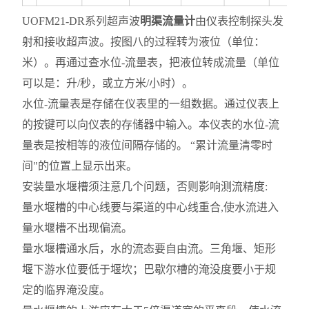
UOFM21-DR系列超声波
明渠流量计
由仪表控制探头发
射和接收超声波。按图八的过程转为液位（单位：
米）。再通过查水位-流量表，把液位转成流量（单位
可以是：升/秒，或立方米/小时）。
水位-流量表是存储在仪表里的一组数据。通过仪表上
的按键可以向仪表的存储器中输入。本仪表的水位-流
量表是按相等的液位间隔存储的。 “累计流量清零时
间"的位置上显示出来。
安装量水堰槽须注意几个问题，否则影响测流精度:
量水堰槽的中心线要与渠道的中心线重合,使水流进入
量水堰槽不出现偏流。
量水堰槽通水后，水的流态要自由流。三角堰、矩形
堰下游水位要低于堰坎；巴歇尔槽的淹没度要小于规
定的临界淹没度。