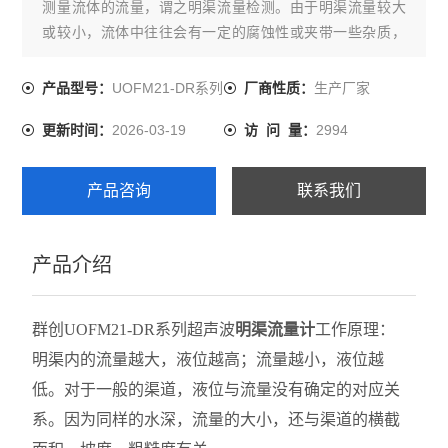
测量流体的流量，谓之明渠流量检测。由于明渠流量较大
或较小，流体中往往会有一定的腐蚀性或夹带一些杂质，
使用一般的管道流量计检测流量是很困难的。例如工业企
业排水、医院废水、农业灌溉用水、城市地下水道排水等
UOFM21-DR系列
生产厂家
产品型号：
厂商性质：
领域中，明渠流量检测尤其是超声波非接触式明渠流量仪
2026-03-19
2994
更新时间：
访 问 量：
为常用的流量检测仪器。
产品咨询
联系我们
产品介绍
群创UOFM21-DR系列
超声波
明渠流量计
工作原理：
明渠内的流量越大，液位越高；流量越小，液位越
低。对于一般的渠道，液位与流量没有确定的对应关
系。因为同样的水深，流量的大小，还与渠道的横截