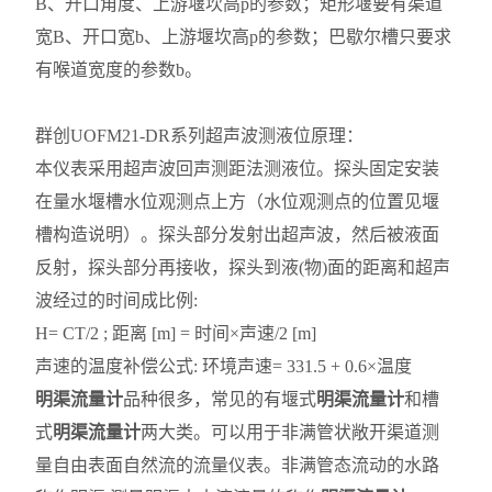
B、开口角度、上游堰坎高p的参数；矩形堰要有渠道
宽B、开口宽b、上游堰坎高p的参数；巴歇尔槽只要求
有喉道宽度的参数b。
群创UOFM21-DR系列
超声波测液位原理：
本仪表采用超声波回声测距法测液位。探头固定安装
在量水堰槽水位观测点上方（水位观测点的位置见堰
槽构造说明）。探头部分发射出超声波，然后被液面
反射，探头部分再接收，探头到液(物)面的距离和超声
波经过的时间成比例:
H= CT/2 ; 距离 [m] = 时间×声速/2 [m]
声速的温度补偿公式: 环境声速= 331.5 + 0.6×温度
明渠流量计
品种很多，常见的有堰式
明渠流量计
和槽
式
明渠流量计
两大类。可以用于非满管状敞开渠道测
量自由表面自然流的流量仪表。非满管态流动的水路