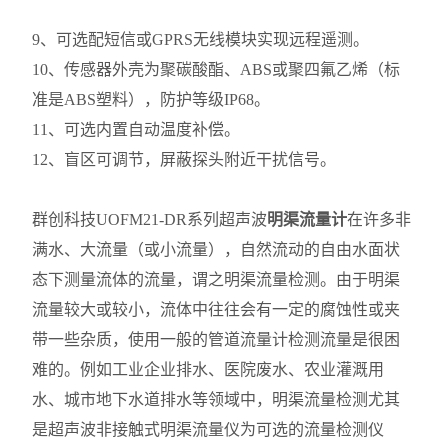
9、可选配短信或GPRS无线模块实现远程遥测。
10、传感器外壳为聚碳酸酯、ABS或聚四氟乙烯（标
准是ABS塑料），防护等级IP68。
11、可选内置自动温度补偿。
12、盲区可调节，屏蔽探头附近干扰信号。
群创科技UOFM21-DR系列超声波
明渠流量计
在许多非
满水、大流量（或小流量），自然流动的自由水面状
态下测量流体的流量，谓之明渠流量检测。由于明渠
流量较大或较小，流体中往往会有一定的腐蚀性或夹
带一些杂质，使用一般的管道流量计检测流量是很困
难的。例如工业企业排水、医院废水、农业灌溉用
水、城市地下水道排水等领域中，明渠流量检测尤其
是超声波非接触式明渠流量仪为可选的流量检测仪