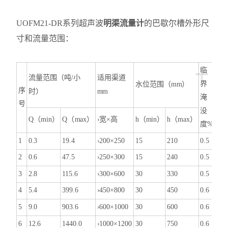
UOFM21-DR系列超声波
明渠流量计
的巴歇尔槽外形尺
寸和流量范围：
+
临
流量范围（吨/小
适用渠道
界
水位范围（mm）
序
时）
mm
淹
号
没
Q（min）
Q（max）
›宽×高
h（min）
h（max）
度%
1
0.3
19.4
›200×250
15
210
0.5
2
0.6
47.5
›250×300
15
240
0.5
3
2.8
115.6
›300×600
30
330
0.5
4
5.4
399.6
›450×800
30
450
0.6
5
9.0
903.6
›600×1000
30
600
0.6
6
12.6
1440.0
›1000×1200
30
750
0.6