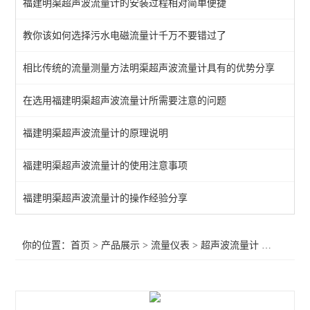
福建明渠超声波流量计的安装过程相对简单便捷
LZT系列浮子流量计
教你该如何选择污水电磁流量计千万不要错过了
电磁流量计
相比传统的流量测量方法明渠超声波流量计具有的优势分享
涡街流量计
流量积算仪
在选用福建明渠超声波流量计所需要注意的问题
齿轮流量计
福建明渠超声波流量计的原理说明
气体流量计
福建明渠超声波流量计的使用注意事项
流量开关
福建明渠超声波流量计的操作经验分享
转子流量计（浮子流量计）
你的位置：
首页
>
产品展示
>
流量仪表
>
超声波流量计
>明渠流量计
流量表
流量传感器