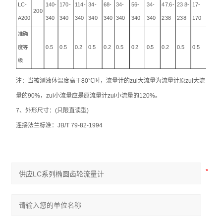
LC-
140-
170-
114-
34-
68-
34-
56-
34-
47.6-
23.8-
17-
200
A200
340
340
340
340
340
340
340
340
238
238
170
准确
度等
0.5
0.5
0.2
0.5
0.2
0.5
0.2
0.5
0.2
0.5
0.5
级
注：当被测液体温度高于80
℃
时，流量计的zui大流量为流量计原zui大流
量的90%，zui小流量应是原流量计zui小流量的120%。
7、外形尺寸：(只限直读型)
连接法兰标准：JB/T 79-82-1994