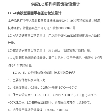
供应LC系列椭圆齿轮流量计
LC-A铸铁型带回零椭圆齿轮流量计
本产品执行中华人民共和国专业标准JB/T9242-1999容积式流量计通用
技术条件，计量器具生产许可证：皖制00000040号
LC-A型 铸铁椭圆齿轮流量计，广泛用于各种油品及对铸铁*液体介质的
计量。
LC-E型 铸钢椭圆齿轮流量计，用于高压、低腐蚀性介质的计量。
LC-Q型 铸铁椭圆齿轮流量计，转子为铝材，适用于低粘、低腐蚀（如汽
油等）介质的计量
LC-A、E、Q型椭圆齿轮流量计技术参数及选型
1、主要构件材料及公称压力
2、准确度等级：0.5级，0.2级(一般在-10
℃
～+60
℃
)
3、使用介质温度：LC-A、LC-E：(-20
℃
～+100
℃
)LC-Q；(-20
℃
～
+60
℃
)LC-A、LC-E在高温调整下，再加高温散热筒可达200
℃
。
4、远传显示现场防爆等级：ExiaIICT5,dIIBT4.