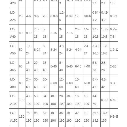
A20
3
2.1
2.1
1.5
LC-
1.2-
0.84-
0.42-
25
4-6
3-6
2-6
0.8-6
0.8-6
1-6
0.6-6
0.3-3
A25
6
4.2
4.2
LC-
7.5-
5-
3-
2.5-
1.5-
2.1-
1.05-
0.75-
40
9-15
2-15
2-15
A40
15
15
15
15
15
10.5
10.5
7.5
LC-
10-
8-
4.8-
2.4-
3.36-
1.68-
50
8-24
3-24
3-24
4-24
1.2-12
A50
24
24
24
24
16.8
16.8
LC-
16-
20-
15-
8-
5.6-
2.8-
65
5-40
5-40
6-40
4-40
2-20
A65
40
40
40
40
28
28
LC-
24-
30-
20-
12-
10-
8.4-
4.2-
80
6-60
6-60
6-60
3-30
A80
60
60
60
60
60
42
42
LC-
40-
50-
34-
10-
20-
10-
16-
10-
14-
100
6-70
5-50
A100
100
100
100
100
100
100
100
100
70
LC-
75-
95-
64-
19-
38-
19-
32-
19-
26.6-
13.3-
150
9.5-95
A150
190
190
190
190
190
190
190
190
13.3
133