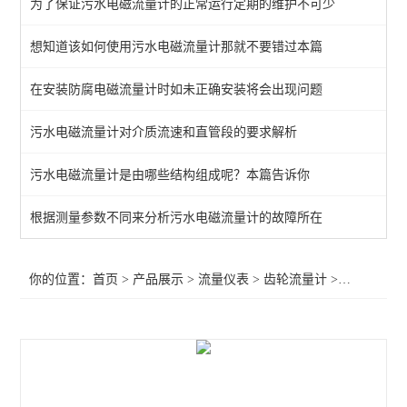
为了保证污水电磁流量计的正常运行定期的维护不可少
LZT系列浮子流量计
想知道该如何使用污水电磁流量计那就不要错过本篇
电磁流量计
在安装防腐电磁流量计时如未正确安装将会出现问题
涡街流量计
流量积算仪
污水电磁流量计对介质流速和直管段的要求解析
齿轮流量计
污水电磁流量计是由哪些结构组成呢？本篇告诉你
气体流量计
根据测量参数不同来分析污水电磁流量计的故障所在
流量开关
你的位置：
首页
>
产品展示
>
流量仪表
>
齿轮流量计
>供应LC系列椭圆齿轮流量计
转子流量计（浮子流量计）
流量表
流量传感器