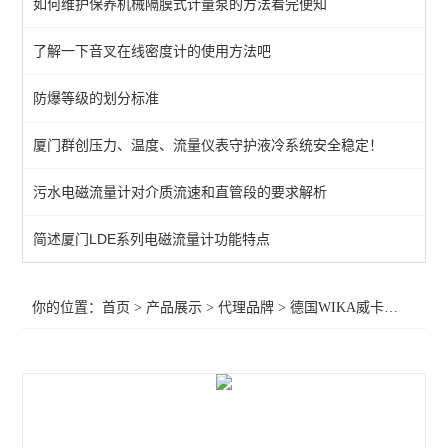
如何维护保养机械隔膜式计量泵的方法看完便知
中国台湾FTB压力表
了解一下音叉在线密度计的使用方法吧
德国西门子仪表
防爆等级的划分标准
德国WIKA威卡
布莱迪仪表
厦门群创压力、温度、流量仪表守护液冷系统安全稳定！
污水电磁流量计对介质流速和直管段的要求解析
查看全部 >>
简述厦门LDE系列电磁流量计功能特点
你的位置：
首页
>
产品展示
>
代理品牌
>
德国WIKA威卡
>供应德国