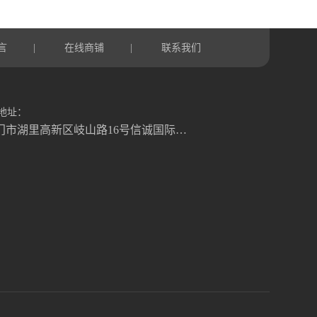
言
在线商铺
联系我们
|
|
地址：
厦门市湖里高新区岐山路16号信诚国际大厦1号楼822室