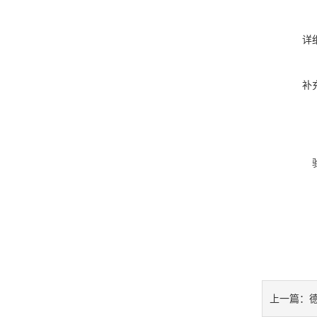
详
补
上一篇：