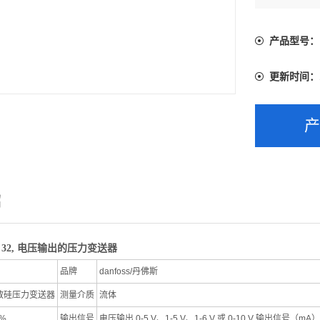
信号（mA）
电源电压2
产品型号：
更新时间：
绍
 32, 电压输出的压力变送器
品牌
danfoss/丹佛斯
散硅压力变送器
测量介质
流体
3%
输出信号
电压输出 0-5 V、1-5 V、1-6 V 或 0-10 V 输出信号（mA）