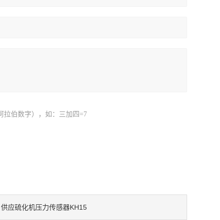
阿拉伯数字），如：三加四=7
供应硫化机压力传感器KH15
：