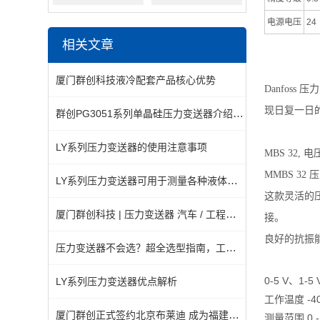
电源电压
24
相关文章
厦门群创科技液冷配套产品核心优势
Danfos
现日复一日
群创PG3051系列单晶硅压力变送器介绍资料
LY系列压力变送器的使用注意事项
MBS 32,
MMBS 3
LY系列压力变送器可用于测量各种液体或气体的压力
这款灵活的压
厦门群创科技 | 压力变送器 汽车 / 工程车辆专用应用方案
接。
良好的抗振能
压力变送器不会选？超全选型指南，工控人直接套用。
0-5 V、1-5
LY系列压力变送器优点解析
工作温度 -40
厦门群创正式签约北京布莱迪 成为福建省地区正式授权代理机构
测量范围 0 - 