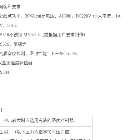
据客户要求
:
触点功率：30VA zui高电压：AC380，DC220V zui大电流：1A
V
，50Hz
S316
不锈钢 M20×1.5（或根据用户要求制作）
S316
，氩弧焊
气质谱仪检测，密封性能：10－9Pa·m3/s
双金属温度补偿器
S304
明
、冲击较大时应选用充液的密度控制器。
注明：（以下压力均指20℃时压力值）