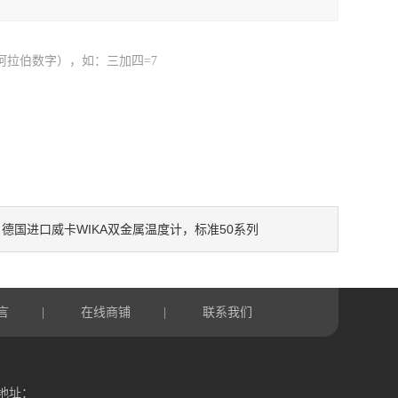
阿拉伯数字），如：三加四=7
德国进口威卡WIKA双金属温度计，标准50系列
：
言
在线商铺
联系我们
|
|
地址：