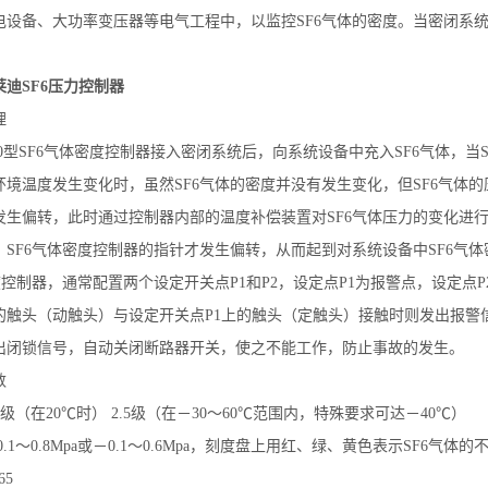
电设备、大功率变压器等电气工程中，以监控SF6气体的密度。当密闭系统
迪SF6压力控制器
理
100型SF6气体密度控制器接入密闭系统后，向系统设备中充入SF6气体
环境温度发生变化时，虽然SF6气体的密度并没有发生变化，但SF6气体
发生偏转，此时通过控制器内部的温度补偿装置对SF6气体压力的变化进行
，SF6气体密度控制器的指针才发生偏转，从而起到对系统设备中SF6气
控制器，通常配置两个设定开关点P1和P2，设定点P1为报警点，设定点P
的触头（动触头）与设定开关点P1上的触头（定触头）接触时则发出报警
出闭锁信号，自动关闭断路器开关，使之不能工作，防止事故的发生。
数
级（在20℃时） 2.5级（在－30～60℃范围内，特殊要求可达－40℃）
0.1～0.8Mpa或－0.1～0.6Mpa，刻度盘上用红、绿、黄色表示SF6气体
65