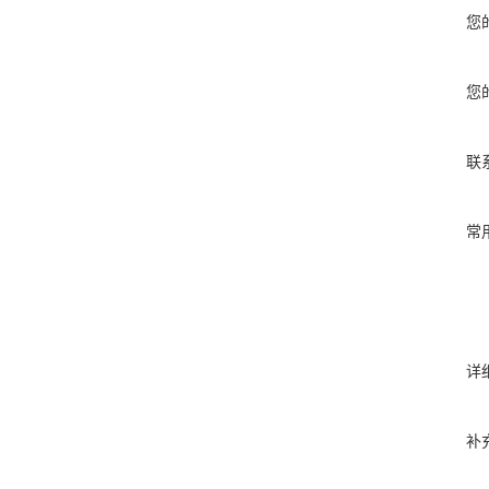
您
您
联
常
详
补