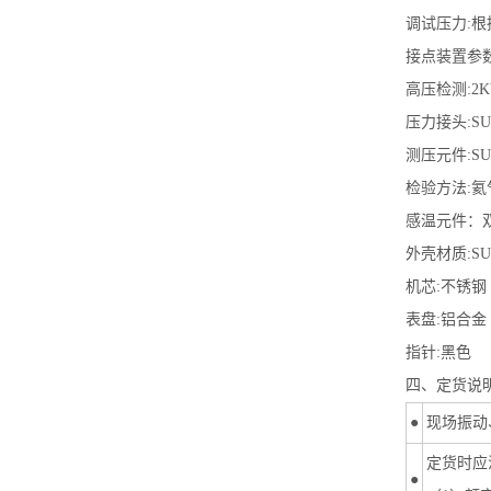
调试压力:
根
接点装置参数
高压检测:
2K
压力接头:
SU
测压元件:
SU
检验方法:
氦
感温元件：
外壳材质:
SU
机芯:
不锈钢
表盘:
铝合金
指针:
黑色
四、定货说
●
现场振动
定货时应
●