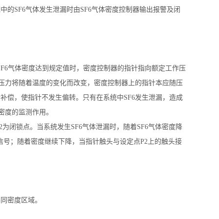
中的SF6气体发生泄漏时由SF6气体密度控制器输出报警及闭
，当SF6气体密度达到规定值时，密度控制器的指针指向额定工作压
的压力将随着温度的变化而改变，密度控制器上的指针本应随压
补偿，使指针不发生偏转。只有在系统中SF6发生泄漏，造成
体密度的监测作用。
2为闭锁点。当系统发生SF6气体泄漏时，随着SF6气体密度降
信号；随着密度继续下降，当指针触头与设定点P2上的触头接
的不同密度区域。