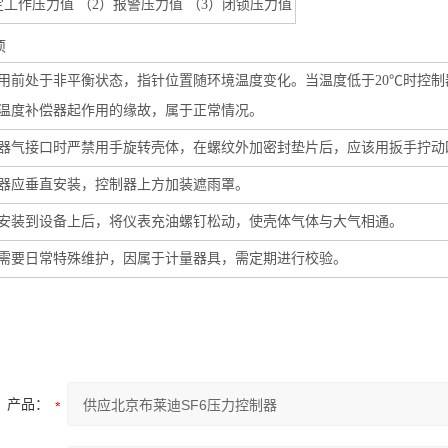
定工作压力值 （2）报警压力值 （3）闭锁压力值
项
用前处于非平衡状态，指针位置随环境温度变化。当温度低于20℃时控制
温度补偿器起作用的缘故，属于正常情况。
器气接口时严禁用手旋转壳体，在螺纹外加密封垫片后，应该用扳手拧动
器应垂直安装，控制器上方加装遮雨罩。
安装到设备上后，将仪表充油螺钉松动，使壳体气体与大气相通。
需要日常特殊维护，因属于计量器具，需定期进行校验。
产品：