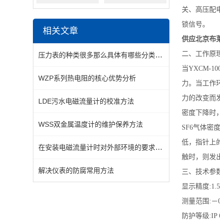
关、高压配
锁信号。
相关文章
供应北京布莱
二、工作原
压力表的种类很多那么具体有哪些分类一起来看看吧
当YXCM-
WZP系列热电阻的核心优势分析
力。当工作
力的改变而
LDE污水电磁流量计的校准方法
密度下降时
WSS双金属温度计的维护保养方法
SF6
气体密度
低，指针上
在安装电磁流量计时对外部环境的要求你知道么
触时，则发
解决仪表的防腐常用方法
三、技术参
显示精度:
1.5
测量范围:
－
防护等级:
IP 