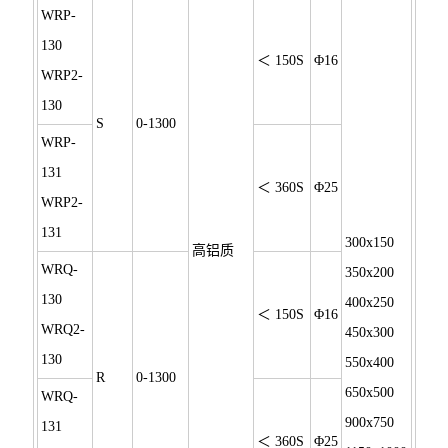
WRP-
130
＜ 150S
Φ16
WRP2-
130
S
0-1300
WRP-
131
＜ 360S
Φ25
WRP2-
131
300x150
高铝质
WRQ-
350x200
130
400x250
＜ 150S
Φ16
WRQ2-
450x300
130
550x400
R
0-1300
650x500
WRQ-
900x750
131
＜ 360S
Φ25