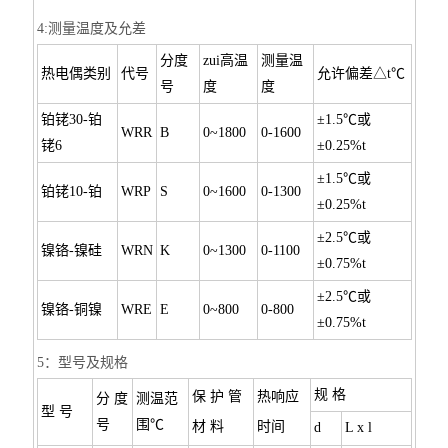
4:测量温度及允差
分度
zui高温
测量温
热电偶类别
代号
允许偏差△t℃
号
度
度
铂铑30-铂
±1.5℃或
WRR
B
0~1800
0-1600
铑6
±0.25%t
±1.5℃或
铂铑10-铂
WRP
S
0~1600
0-1300
±0.25%t
±2.5℃或
镍铬-镍硅
WRN
K
0~1300
0-1100
±0.75%t
±2.5℃或
镍铬-铜镍
WRE
E
0~800
0-800
±0.75%t
5：型号及规格
规 格
保 护 管
热响应
分 度
测温范
型 号
号
围℃
材 料
时间
d
L x l