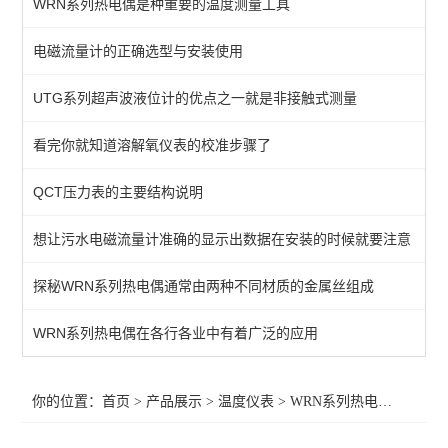
WRN系列热电偶是种重要的温度测量工具
智能温控仪
电磁流量计的正确选型与安装使用
WSS双金属温度计
UTG系列超声波液位计的优点之一就是非接触式测量
SBW系列温度变送器
WRN系列热电偶
看完你就知道溶解氧仪表的校准步骤了
WZP系列热电阻
QCT压力表的主要结构说明
想让污水电磁流量计准确的显示出数据在安装的时候就要注意
查看全部 >>
探秘WRN系列热电偶通常由两种不同材质的金属丝组成
WRN系列热电偶在各行各业中有着广泛的应用
你的位置：
首页
>
产品展示
>
温度仪表
>
WRN系列热电偶
>供应W