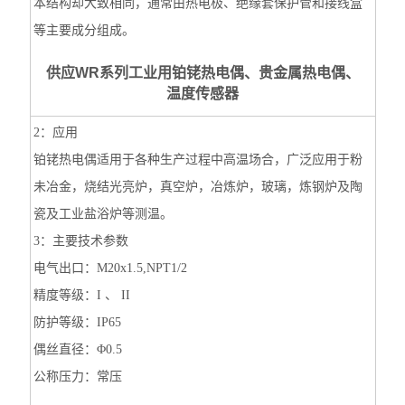
本结构却大致相同，通常由热电极、绝缘套保护管和接线盒
等主要成分组成。
供应WR系列工业用铂铑热电偶、贵金属热电偶、
温度传感器
2：应用
铂铑热电偶适用于各种生产过程中高温场合，广泛应用于粉
未冶金，烧结光亮炉，真空炉，冶炼炉，玻璃，炼钢炉及陶
瓷及工业盐浴炉等测温。
3：主要技术参数
电气出口：M20x1.5,NPT1/2
精度等级：I 、 II
防护等级：IP65
偶丝直径：Φ0.5
公称压力：常压