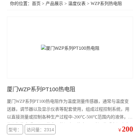
你的位置：
首页
>
产品展示
>
温度仪表
>
WZP系列热电阻
厦门WZP系列PT100热电阻
厦门WZP系列PT100热电阻作为温度测量传感器，通常与温度变
送器，调节器以及显示仪表等配套使用，组成过程控制系统，用
以直接测量或控制各种生产过程中-200℃-500℃范围内的液体，蒸
汽和气体介质以及固体表面的温度。热电阻是利用物质在温度变
200
型号：
访问量：2314
￥
化时本身电阻也随着发生变化的特性来测量温度的。当被测介体