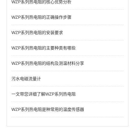
WZP系列热电阻的核心优势分析
智能温控仪
WSS双金属温度计
WZP系列热电阻的正确操作步骤
SBW系列温度变送器
WZP系列热电阻的安装要求
WRN系列热电偶
WZP系列热电阻的主要种类有哪些
WZP系列热电阻
WZP系列热电阻的结构及测温材料分享
查看全部 >>
污水电磁流量计
一文带您详细了解WZP系列热电阻
WZP系列热电阻是种常用的温度传感器