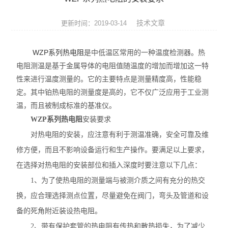
压力仪表
技术文章
更新时间：2019-03-14
温度仪表
WZP系列热电阻
是中低温区常用的一种温度检测器。热
代理品牌
电阻测温是基于金属导体的电阻值随温度的增加而增加这一特
性来进行温度测量的。它的主要特点是测量精度高，性能稳
水质分析仪表
定。其中铂热电阻的测量度是高的，它不仅广泛应用于工业测
电气设备
温，而且被制成标准的基准仪。
WZP系列热电阻
安装要求
泵阀机电产品
对热电阻的安装，应注意有利于测温准确，安全可靠及维
修方便，而且不影响设备运行和生产操作。要满足以上要求，
在选择对热电阻的安装部位和插入深度时要注意以下几点：
1、为了使热电阻的测量端与被测介质之间有充分的热交
换，应合理选择测点位置，尽量避免在阀门，弯头及管道和设
备的死角附近装设热电阻。
2、带有保护套管的热电阻有传热和散热损失，为了减少