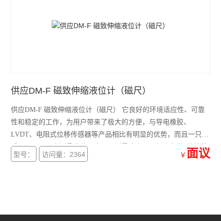
供应DM-F 磁致伸缩液位计（磁尺）
供应DM-F 磁致伸缩液位计（磁尺） 它良好的环境适应性、可靠
性和稳定的工作，为用户带来了极大的方便，与导电橡胶、
LVDT、电阻式位移传感器等产品相比有明显的优势，而且一只传
感器既可以用来测量位移，也可以测量速度，再加上有着*的性能
面议
型号：
访问量：2364
￥
价格比和厂家及时周到的售后服务，足可让用户更加放心地使
用。