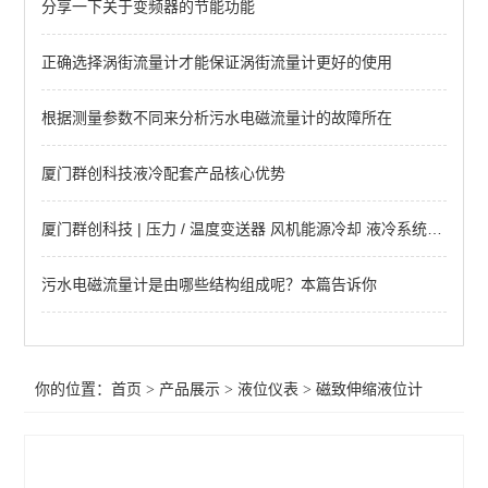
分享一下关于变频器的节能功能
玻璃管及其它液位计
LH系列液位控制开关
正确选择涡街流量计才能保证涡街流量计更好的使用
LY系列静压式液位计
根据测量参数不同来分析污水电磁流量计的故障所在
UTG系列超声波液位计
厦门群创科技液冷配套产品核心优势
磁致伸缩液位计
厦门群创科技 | 压力 / 温度变送器 风机能源冷却 液冷系统专用应用方案
雷达液位仪表
污水电磁流量计是由哪些结构组成呢？本篇告诉你
液（物）位开关
查看全部 >>
你的位置：
首页
>
产品展示
>
液位仪表
>
磁致伸缩液位计