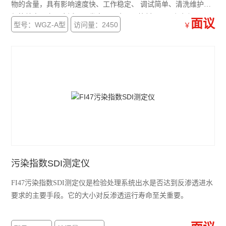
物的含量，具有影响速度快、工作稳定、 调试简单、清洗维护方
便等特点。产品广泛用于发电厂、水厂、饮料厂、环保部门、工
面议
型号：WGZ-A型
访问量：2450
￥
业用水等行业的在线水浊度测量。
污染指数SDI测定仪
FI47污染指数SDI测定仪是检验处理系统出水是否达到反渗透进水
要求的主要手段。它的大小对反渗透运行寿命至关重要。