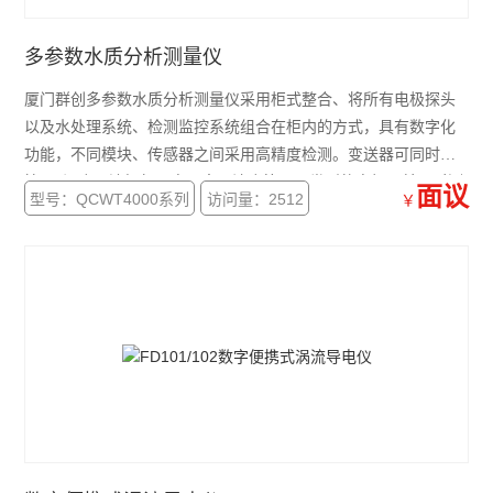
多参数水质分析测量仪
厦门群创多参数水质分析测量仪采用柜式整合、将所有电极探头
以及水处理系统、检测监控系统组合在柜内的方式，具有数字化
功能，不同模块、传感器之间采用高精度检测。变送器可同时连
接pH/温度、溶解氧、电导率、浊度等不同类型的电极，并同时测
面议
型号：QCWT4000系列
访问量：2512
￥
量显示多个参数（可定制）。仪表同时输出2组可任意选择类型的
4～20mA输出，配有 RS485/232输出，MODBUS标准接口协议。