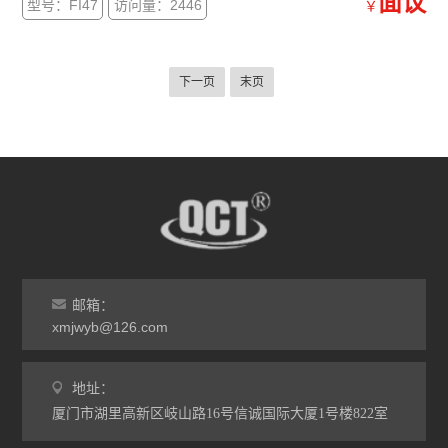
面议
型号：FI47
访问量：2446
￥
下一页
末页
邮箱：
xmjwyb@126.com
地址：
厦门市湖里高新区岐山路16号信诚国际大厦1号楼822室