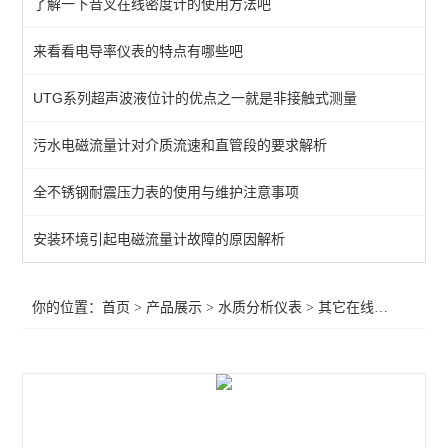
了解一下音叉在线密度计的使用方法吧
其它在线水质仪表
来看看电导率仪表的特点有哪些吧
溶解氧仪表
UTG系列超声波液位计的优点之一就是非接触式测量
电导率仪表
PH（ORP）仪表
污水电磁流量计对介质流速和直管段的要求解析
全不锈钢耐震压力表的使用与维护注意事项
查看全部 >>
安装环境引起电磁流量计故障的原因解析
你的位置：
首页
>
产品展示
>
水质分析仪表
>
其它在线水质仪表
>