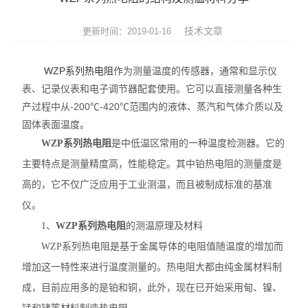
压力仪表
技术文章
更新时间：2019-01-16
温度仪表
WZP系列热电阻
作为测量温度的传感器，通常和显示仪
代理品牌
表、记录仪表和电子调节器配套使用。它可以直接测量各种生
产过程中从-200℃-420℃范围内的液体、蒸汽和气体介质以及
水质分析仪表
固体表面温度。
电气设备
WZP系列热电阻
是中低温区常用的一种温度检测器。它的
主要特点是测量精度高，性能稳定。其中铂热电阻的测量度是
泵阀机电产品
高的，它不仅广泛应用于工业测温，而且被制成标准的基准
仪。
1、
WZP系列热电阻
的测温原理及材料
WZP系列热电阻是基于金属导体的电阻值随温度的增加而
增加这一特性来进行温度测量的。热电阻大都由纯金属材料制
成，目前应用多的是铂和铜，此外，现在已开始采用甸、镍、