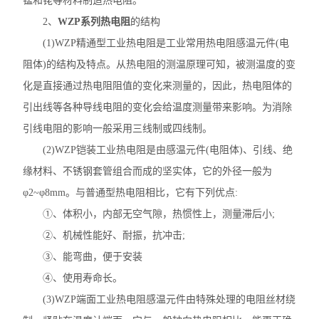
锰和铑等材料制造热电阻。
2、
WZP系列热电阻
的结构
(1)WZP精通型工业热电阻是工业常用热电阻感温元件(电
阻体)的结构及特点。从热电阻的测温原理可知，被测温度的变
化是直接通过热电阻阻值的变化来测量的，因此，热电阻体的
引出线等各种导线电阻的变化会给温度测量带来影响。为消除
引线电阻的影响一般采用三线制或四线制。
(2)WZP铠装工业热电阻是由感温元件(电阻体)、引线、绝
缘材料、不锈钢套管组合而成的坚实体，它的外径一般为
φ2~φ8mm。与普通型热电阻相比，它有下列优点:
①、体积小，内部无空气隙，热惯性上，测量滞后小;
②、机械性能好、耐振，抗冲击;
③、能弯曲，便于安装
④、使用寿命长。
(3)WZP端面工业热电阻感温元件由特殊处理的电阻丝材绕