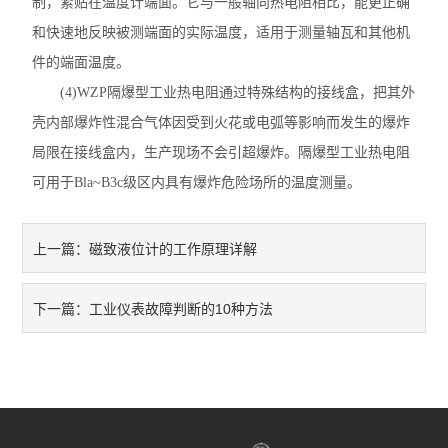
制，紧贴在温度计端面。它与一般轴向热电阻相比，能更正确
和快速地反映被测端面的实际温度，适用于测量轴瓦和其他机
件的端面温度。
(4)WZP隔爆型工业热电阻通过特殊结构的接线盒，把其外
壳内部爆炸性混合气体因受到火花或电弧等影响而发生的爆炸
局限在接线盒内，生产现场不会引超爆炸。隔爆型工业热电阻
可用于Bla~B3c级区内具有爆炸危险场所的温度测量。
磁致液位计的工作原理详解
上一篇：
工业仪表故障判断的10种方法
下一篇：