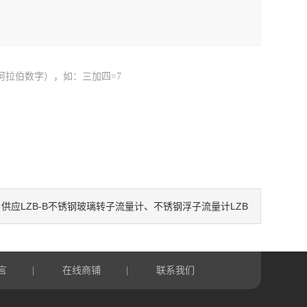
阿拉伯数字），如：三加四=7
供应LZB-B不锈钢玻璃转子流量计、不锈钢浮子流量计LZB
：
言
在线商铺
联系我们
|
|