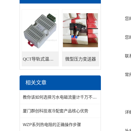
您
您
联
QCT导轨式温湿度变送器
微型压力变送器
常
相关文章
教你该如何选择污水电磁流量计千万不要错过了
厦门群创科技液冷配套产品核心优势
详
WZP系列热电阻的正确操作步骤
补