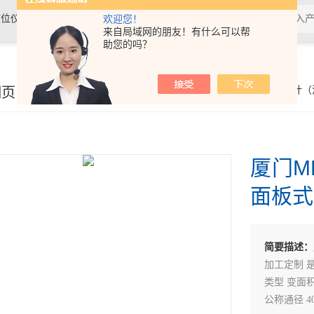
位仪表、温度仪表及水质分析仪表
欢迎您！
来自局域网的朋友！有什么可以帮
助您的吗？
细页
你的位置：
首页
>
产品展示
>
流量仪表
>
转子流量计（
厦门MB
面板式
简要描述：
加工定制 是 
类型 变面积
公称通径 4