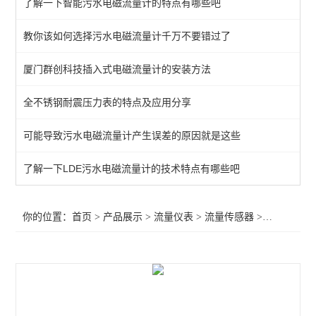
了解一下智能污水电磁流量计的特点有哪些吧
LZT系列浮子流量计
教你该如何选择污水电磁流量计千万不要错过了
电磁流量计
厦门群创科技插入式电磁流量计的安装方法
涡街流量计
流量积算仪
全不锈钢耐震压力表的特点及应用分享
齿轮流量计
可能导致污水电磁流量计产生误差的原因就是这些
气体流量计
了解一下LDE污水电磁流量计的技术特点有哪些吧
流量开关
你的位置：
首页
>
产品展示
>
流量仪表
>
流量传感器
>供应Signet 2551塑料电磁流量传感器
转子流量计（浮子流量计）
流量表
流量传感器