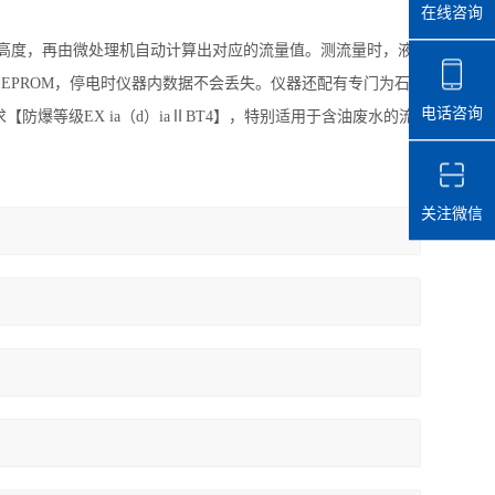
在线咨询
位高度，再由微处理机自动计算出对应的流量值。测流量时，液
EPROM，停电时仪器内数据不会丢失。仪器还配有专门为石
电话咨询
爆等级EX ia（d）iaⅡBT4】，特别适用于含油废水的流
关注微信