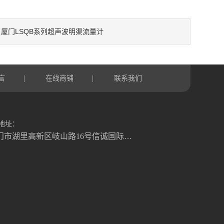
厦门LSQB系列超声波明渠流量计
：
言
在线商铺
联系我们
|
|
地址：
厦门市湖里高新区岐山路16号信诚国际大厦1号楼822室