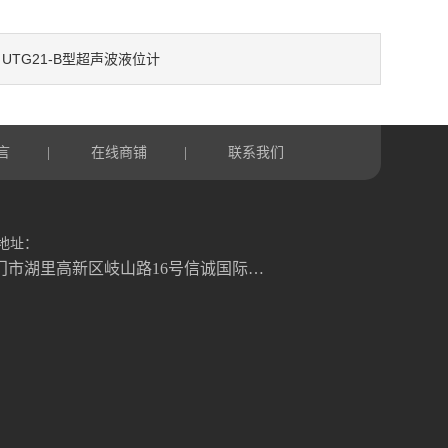
UTG21-B型超声波液位计
：
言
在线商铺
联系我们
|
|
地址：
厦门市湖里高新区岐山路16号信诚国际大厦1号楼822室