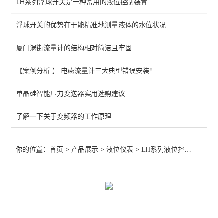
LH系列浮球开关是一种常用的液位控制装置
玻璃管及其它液位计
浮球开关的优势在于能精准地测量液体的水位状况
LH系列液位控制开关
厦门涡街流量计的结构相对简洁且牢固
LY系列静压式液位计
UTG系列超声波液位计
【案例分析 】 电磁流量计三大典型错误安装！
磁致伸缩液位计
单晶硅智能压力变送器实用选购建议
雷达液位仪表
了解一下关于变频器的工作原理
液（物）位开关
你的位置：
首页
>
产品展示
>
液位仪表
>
LH系列液位控制开关
>防
查看全部 >>