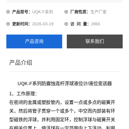
（mA）
测量精度 选择 工作温度 选择（℃） 材质 选择
UQK-F系列
生产厂家
产品型号：
厂商性质：
电源电压 选择 属性 属性值
2026-03-19
2865
更新时间：
访 问 量：
产品咨询
联系我们
产品介绍
UQK-F系列防腐蚀连杆浮球液位计/液位变送器
1、工作原理：
在密闭的金属或塑胶管内，设置一点或多点的磁簧开
关，然后将管子贯穿一个或多个，中空而内部装有环
型磁铁的浮球，并利用固定环，控制浮球与磁簧开关
在相关位置上，使浮球在一定范围内上下浮动。利用