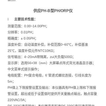
供应PH-B型PH/ORP仪
l
主要技术性能：
测量范围：0.00~14.00PH；
分辨率：0.01PH；
精确度：± 0.05PH；
温度补偿：自动温度补偿，补偿范围0~60℃，补偿基准
25℃，温度补偿元件NTC10KΩ；
信号输出：4~20mA带隔离，zui大负载500Ω；
显示屏：选用56×38（mm）大屏幕点阵式背光液晶显示器；
中文菜单式提示操作；
电极配置：PH复合电极，6´管道式螺纹连接，引线长度为
5m；
PH值上下限报警设置及输出：本仪器具有PH值上限和下限报
警设置，超出或低于设置值时提供开关量触点输出，触点容量
220VAC/3A；