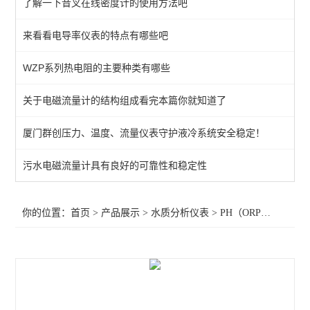
了解一下音叉在线密度计的使用方法吧
其它在线水质仪表
来看看电导率仪表的特点有哪些吧
溶解氧仪表
WZP系列热电阻的主要种类有哪些
电导率仪表
PH（ORP）仪表
关于电磁流量计的结构组成看完本篇你就知道了
厦门群创压力、温度、流量仪表守护液冷系统安全稳定！
查看全部 >>
污水电磁流量计具有良好的可靠性和稳定性
你的位置：
首页
>
产品展示
>
水质分析仪表
>
PH（ORP）仪表
>供