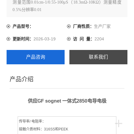
测量范围0.01cm-1/0.55-100μS（18.3mΩ-10KΩ）测量精度
0.5%分辨率0.01
电源220尺寸见图（mm）用途测量电导率或电阻率
生产厂家
产品型号：
厂商性质：
2026-03-19
2204
更新时间：
访 问 量：
产品咨询
联系我们
产品介绍
供应GF sognet 一体式2850电导电极
+
传导率/ 电阻率：
接触介质材料：316SS和PEEK