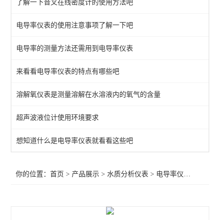
了解一下音叉在线密度计的使用方法吧
其它在线水质仪表
电导率仪表的使用注意事项了解一下吧
溶解氧仪表
电导率的测量方法还需用到电导率仪表
电导率仪表
PH（ORP）仪表
来看看电导率仪表的特点有哪些吧
溶解氧仪表是测量溶解在水溶液内的氧气的含量
查看全部 >>
超声波液位计使用环境要求
想知道什么是电导率仪表就看看这些吧
你的位置：
首页
>
产品展示
>
水质分析仪表
>
电导率仪表
>供应GF 