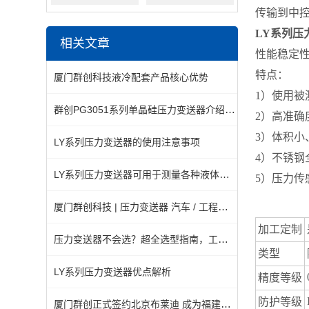
传输到中
LY系列压
相关文章
性能稳定
特点：
厦门群创科技液冷配套产品核心优势
1）使用被
群创PG3051系列单晶硅压力变送器介绍资料
2）高准
3）体积小
LY系列压力变送器的使用注意事项
4）不锈
LY系列压力变送器可用于测量各种液体或气体的压力
5）压力
厦门群创科技 | 压力变送器 汽车 / 工程车辆专用应用方案
加工定制
压力变送器不会选？超全选型指南，工控人直接套用。
类型
LY系列压力变送器优点解析
精度等级
防护等级
厦门群创正式签约北京布莱迪 成为福建省地区正式授权代理机构