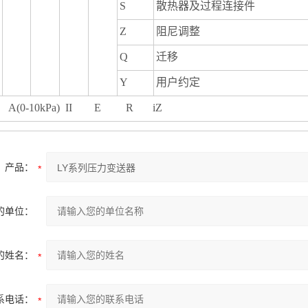
S
散热器及过程连接件
Z
阻尼调整
Q
迁移
Y
用户约定
0FB A(0-10kPa) II E R i
产品：
的单位：
的姓名：
系电话：