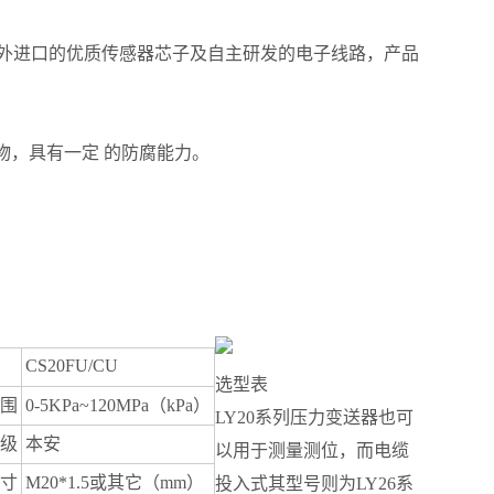
国外进口的优质传感器芯子及自主研发的电子线路，产品
物，具有一定 的防腐能力。
CS20FU/CU
选型表
围
0-5KPa~120MPa（kPa）
LY20系列压力变送器也可
级
本安
以用于测量测位，而电缆
寸
M20*1.5或其它（mm）
投入式其型号则为LY26系