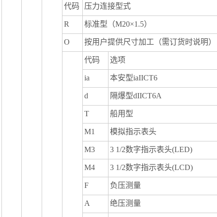
代码
压力连接型式
R
标准型（M20×1.5）
O
按用户提供尺寸加工（需订货时说明）
代码
选项
ia
本安型iaIICT6
d
隔爆型dIICT6A
T
船用型
M1
模拟指示表头
M3
3 1/2数字指示表头(LED)
M4
3 1/2数字指示表头(LCD)
F
负压测量
A
绝压测量