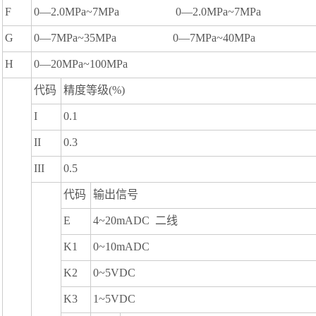
F
0—2.0MPa~7MPa 0—2.0MPa~7MPa
G
0—7MPa~35MPa 0—7MPa~40MPa
H
0—20MPa~100MPa
代码
精度等级(%)
I
0.1
II
0.3
III
0.5
代码
输出信号
E
4~20mADC 二线
K1
0~10mADC
K2
0~5VDC
K3
1~5VDC