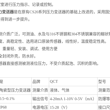
控室进行压力指示、记录或控制。
力变送器
是在原有CS20系列压力变送器的基础上改进的，采用
性得到进一步提升。
测介质广泛，可测油、水及与316不锈钢和304不锈钢兼容的糊状
确度、高稳定性、选用进口原装传感器，线性好，温度稳定性高。
、重量轻、安装、调试、使用方便
钢全封闭外壳，防水好。
传感器直接感测被测液位压力，不受介质起泡、沉积的影响。
QCT
是
品牌
型号
陶瓷型压力变送器
测量介质
液体、气体
测量范
0.5~0.1%
输出信号
4-20mA 1-10V 0-5V（mA）
防爆等
IP68
电源电压
15-28（V）
接口尺