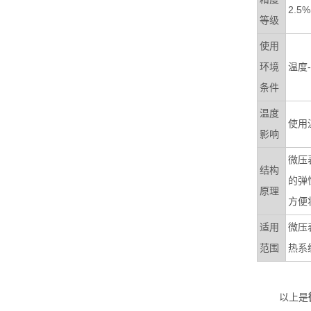
2.5
等级
使用
环境
温度
条件
温度
使用
影响
微压
结构
的弹
原理
方便
适用
微压
范围
热系
以上是