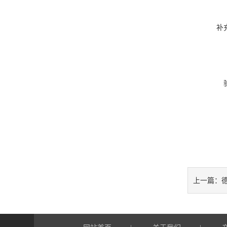
补
德
上一篇：