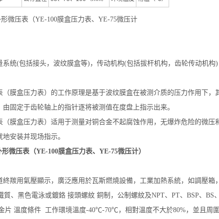
外形微压表（YE-100膜盒压力表、YE-75微压计
(包括接头，波纹膜盒等)，传动机构(包括拔杆机构，齿轮传动机构)，
成。
盒压力表）的工作原理是基于波纹膜盒在被测介质的压力作用下，其
，由固定于齿轮轴上的指针逐将被测值在度盘上指示出来。
盒压力表）适用于测量对铜合金不起腐蚀作用，无爆炸危险的微压和
就地安装并现场指示。
外形微压表（YE-100膜盒压力表、YE-75微压计）
道終羰用氣壓顯示，廣泛應用於瓦斯燃燒設備，工業加熱系統，如調壓箱，
鐵質、黑色電泳或鍍鉻 接頭螺紋 銅制，公制螺紋及NPT、PT、BSP、BS、U
金片 溫度條件 工作環境溫度-40℃-70℃，相對溫度不大於80%，並且