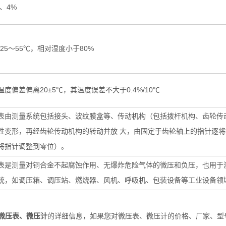
%、4%
-25～55℃，相对湿度小于80%
温度偏差偏离20±5℃，其温度误差不大于0.4%/10℃
表由测量系统包括接头、波纹膜盒等、传动机构（包括拨杆机构、齿轮传
性变形，再经齿轮传动机构的转动并放 大，由固定于齿轮轴上的指针逐
将指针调整到零位）。
表是测量对铜合金不起腐蚀作用、无爆炸危险气体的微压和负压，也用于
统，如调压箱、调压站、燃烧器、风机、呼吸机、包装设备等工业设备领
微压表、微压计
的详细信息，如果您对微压表、微压计的价格、厂家、型