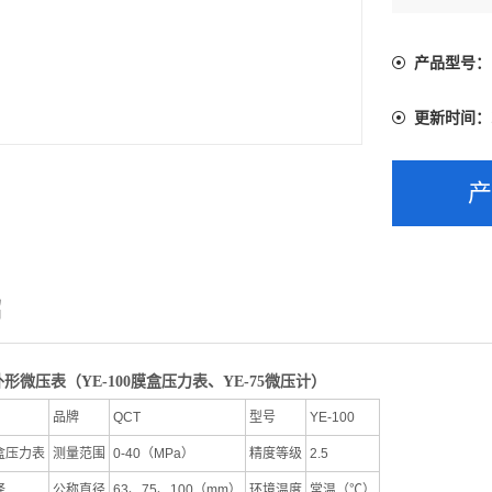
产品型号：
更新时间：
绍
外形微压表（YE-100膜盒压力表、YE-75微压计）
品牌
QCT
型号
YE-100
盒压力表
测量范围
0-40（MPa）
精度等级
2.5
择
公称直径
63、75、100（mm）
环境温度
常温（℃）