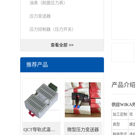
油表（耐震压力表）
压力变送器
压力控制器（压力开关）
查看全部 >>
推荐产品
产品介
供应WIKA
加工定制
否
类型
膜
QCT导轨式温湿度变送器
微型压力变送器
联接型式
选