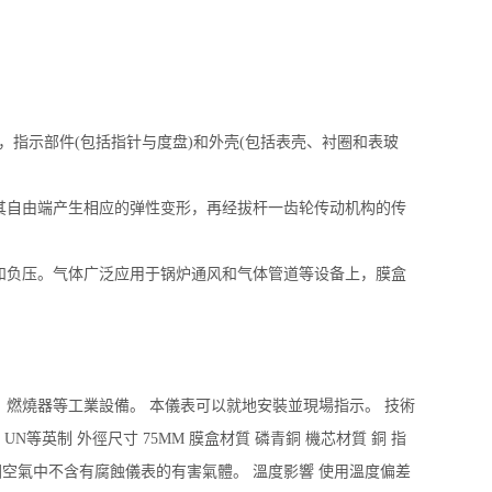
指示部件(包括指针与度盘)和外壳(包括表壳、衬圈和表玻
自由端产生相应的弹性变形，再经拔杆一齿轮传动机构的传
负压。气体广泛应用于锅炉通风和气体管道等设备上，膜盒
燃燒器等工業設備。 本儀表可以就地安裝並現場指示。 技術
N等英制 外徑尺寸 75MM 膜盒材質 磷青銅 機芯材質 銅 指
周圍空氣中不含有腐蝕儀表的有害氣體。 溫度影響 使用溫度偏差