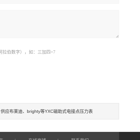
阿拉伯数字），如：三加四=7
供应布莱迪、brighty等YXC磁助式电接点压力表
：