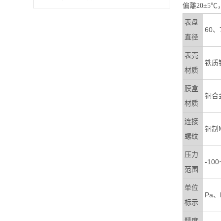
偏離20±5
表盘
60、
直径
表壳
铁质
材质
膜盒
铜合
材质
连接
铜制M
螺纹
压力
-10
范围
单位
Pa、
标示
精度