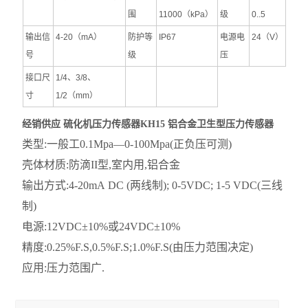
围
11000（kPa）
级
0..5
输出信
4-20（mA）
防护等
IP67
电源电
24（V）
号
级
压
接口尺
1/4、3/8、
寸
1/2（mm）
经销供应 硫化机压力传感器KH15 铝合金卫生型压力传感器
类型:一般工0.1Mpa—0-100Mpa(正负压可测)
壳体材质:防滴II型,室内用,铝合金
输出方式:4-20mA DC (两线制); 0-5VDC; 1-5 VDC(三线
制)
电源:12VDC±10%或24VDC±10%
精度:0.25%F.S,0.5%F.S;1.0%F.S(由压力范围决定)
应用:压力范围广.