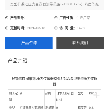
类型扩散硅压力变送器测量范围0-11000（kPa）精度等级
0.3、0..5
输出信号4-20（mA）防护等级IP67电源电压24（V）
生产厂家
产品型号：
厂商性质：
接口尺寸1/4、3/8、1/2（mm）
2026-03-18
1478
更新时间：
访 问 量：
产品咨询
联系我们
产品介绍
经销供应 硫化机压力传感器KH15 铝合金卫生型压力传感
器
+
加工定
否
品牌
日本长野计器
型号
KH15
制
NKS
类型
扩散硅压力变送器
测量范
0-
精度等
0.3、