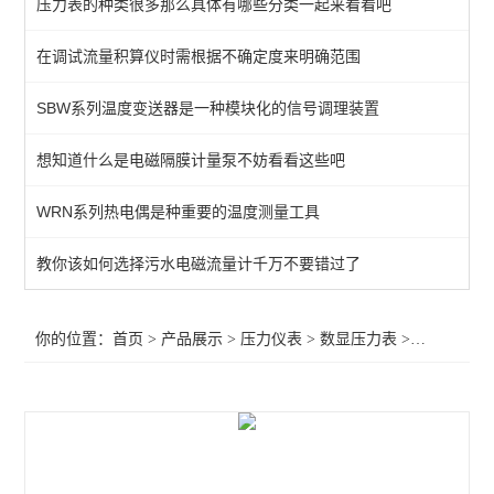
压力表的种类很多那么具体有哪些分类一起来看看吧
普通压力表
在调试流量积算仪时需根据不确定度来明确范围
防腐压力表
SBW系列温度变送器是一种模块化的信号调理装置
数显压力表
全不锈钢压力表
想知道什么是电磁隔膜计量泵不妨看看这些吧
油表（耐震压力表）
WRN系列热电偶是种重要的温度测量工具
压力变送器
教你该如何选择污水电磁流量计千万不要错过了
压力控制器（压力开关）
你的位置：
首页
>
产品展示
>
压力仪表
>
数显压力表
>经销供应 硫化机压力传感器KH15 铝合金卫生型压力传感器
查看全部 >>