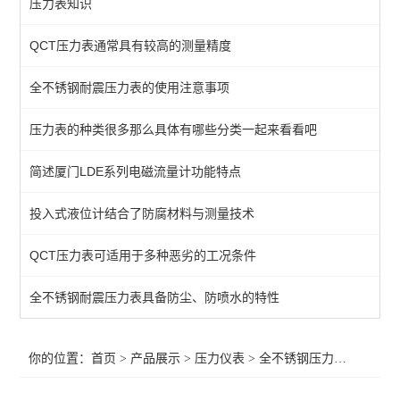
压力表知识
普通压力表
QCT压力表通常具有较高的测量精度
防腐压力表
全不锈钢耐震压力表的使用注意事项
数显压力表
全不锈钢压力表
压力表的种类很多那么具体有哪些分类一起来看看吧
油表（耐震压力表）
简述厦门LDE系列电磁流量计功能特点
压力变送器
投入式液位计结合了防腐材料与测量技术
压力控制器（压力开关）
QCT压力表可适用于多种恶劣的工况条件
查看全部 >>
全不锈钢耐震压力表具备防尘、防喷水的特性
你的位置：
首页
>
产品展示
>
压力仪表
>
全不锈钢压力表
>CJ1