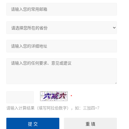
请输入计算结果（填写阿拉伯数字），如：三加四=7