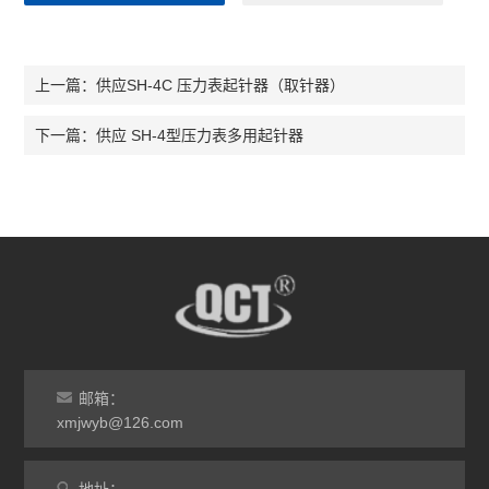
供应SH-4C 压力表起针器（取针器）
上一篇：
供应 SH-4型压力表多用起针器
下一篇：
邮箱：
xmjwyb@126.com