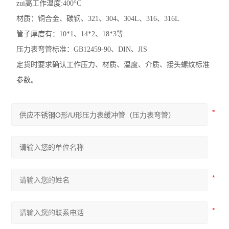
zui高工作温度:400°C
材质：铜合金、碳钢、321、304、304L、316、316L
管子厚度有：10*1、14*2、18*3等
压力表弯管标准：GB12459-90、DIN、JIS
定货时要求确认工作压力、材质、温度、介质、接头螺纹标准
参数。