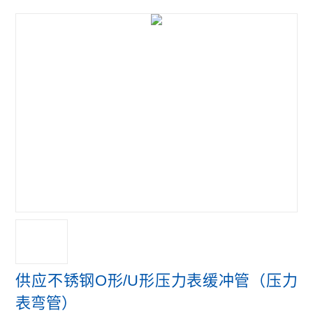
供应不锈钢O形/U形压力表缓冲管（压力
表弯管）