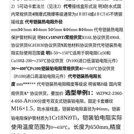
2）
5
可动卡套法兰
（见注2）
代号
接线盒形式
说 明
3
防水式
国
内常规供货
4
隔爆式
隔爆等级通常为dⅡBT4或dⅡCT4
5
不锈钢
接线盒
代号
铠装热电阻外径
mm
3
Ф3mm
4
Ф4mm
5
Ф5mm
6
Ф6mm
8
Ф8mm
代号
铠装热电阻
保护管材料
说 明
0
1Cr18Ni9Ti
常规供货
3
316L
协议供货
4
904L
协议供货
6
GH3030
协议供货
9
其他材料
协议供货
代号
铠装热电
阻实际使用范围
说 明
1
-
50～150℃
适用于铜电阻Cu50和
Cu100
2
-200～250℃
协议供货（Pt100|进口低温铂电阻元件）
3
0～400℃
Pt100|铠装铂电阻常规供货
4
0～650℃
协议供货
（Pt100|进口高温铂电阻元件）
代号
铠装热电阻长
度
mm
***
***
代号
铠装热电阻精度等级
说 明
省略
B级
国内常
选型举例1：
WZPK2-2360-
规供货
A
*
协议供货，要加价
A
4-650-
Pt100
分度号双支式铠装铂电阻，固定卡套螺纹
M16×1.5
，防水接线盒，铠装铂电阻直
径为Ф6mm，铠装
1Cr18Ni9Ti，铠装铂电阻实际
铂电阻保护
管材质为
使用温度范围为
，长度为650mm,精度
0～650℃