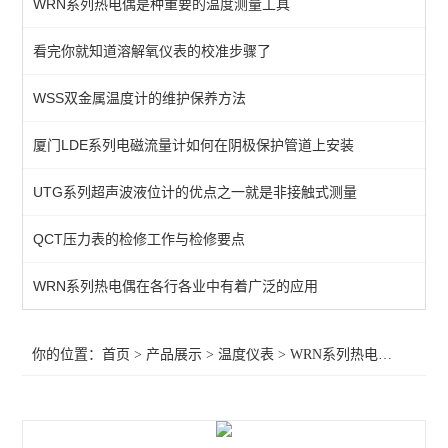
WRN系列热电偶是种重要的温度测量工具
智能温控仪
看完你就知道溶解氧仪表的校准步骤了
WSS双金属温度计
WSS双金属温度计的维护保养方法
SBW系列温度变送器
WRN系列热电偶
厦门LDE系列电磁流量计如何在阴极保护管道上安装
WZP系列热电阻
UTG系列超声波液位计的优点之一就是非接触式测量
QCT压力表的检修工作与检修要点
查看全部 >>
WRN系列热电偶在各行各业中有着广泛的应用
你的位置：
首页
>
产品展示
>
温度仪表
>
WRN系列热电偶
>供应W