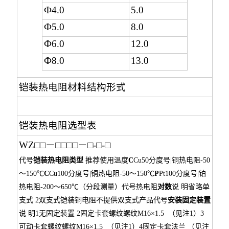
Ф4.0
5.0
Ф5.0
8.0
Ф6.0
12.0
Ф8.0
13.0
铠装热电阻材料结构形式
铠装热电阻选型表
WZ□□－□□□□－□-□-□
代号
铠装热电阻类型
推荐使用温度
C
Cu50分度号|铜热电阻
-50
～150℃
C
Cu100分度号|铜热电阻
-50～150℃
P
Pt100分度号|铂
热电阻
-200～650℃（分段测量）
代号
热电阻
对数
说 明
省略
单
支式
2
双支式
铠装铜电阻不提供双支式产品
代号
安装固定装置
说 明
1
无固定装置
2
固定卡套螺纹
螺纹
M16×1.5 （见注1）
3
可动卡套螺纹
螺纹
M16×1.5 （见注1）
4
固定卡套法兰
（见注