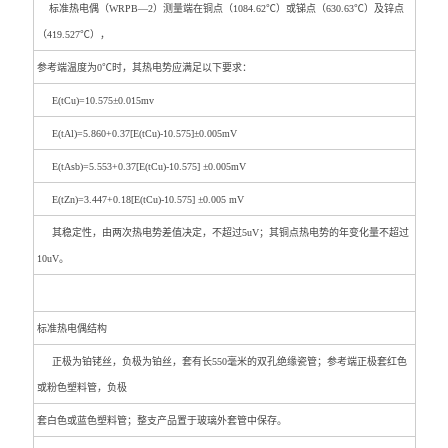
标准热电偶（WRPB―2）测量端在铜点（1084.62℃）或锑点（630.63℃）及锌点
（419.527℃），
参考端温度为0℃时，其热电势应满足以下要求：
E(tCu)=10.575±0.015mv
E(tAl)=5.860+0.37[E(tCu)-10.575]±0.005mV
E(tAsb)=5.553+0.37[E(tCu)-10.575] ±0.005mV
E(tZn)=3.447+0.18[E(tCu)-10.575] ±0.005 mV
其稳定性，由两次热电势差值决定，不超过5uV；其铜点热电势的年变化量不超过
10uV。
标准热电偶结构
正极为铂铑丝，负极为铂丝，套有长550毫米的双孔绝缘瓷管；参考端正极套红色
或粉色塑料管，负极
套白色或蓝色塑料管；整支产品置于玻璃外套管中保存。