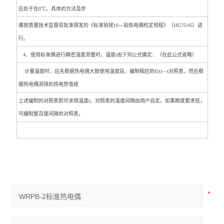
应处于在0℃。具体的方法及步
骤按质量技术监督局批准颁发的《标准铂铑10—铂热电偶检定规程》（JJG75-95）进
行。
4、使用标准偶进行精密温度测量时，温度t由下列公式确定：（在此公式省略）
计量温度时，应先根据热电偶大致使用温度段，编制相应的E(t)—t对照表，然后根
据热电偶测得的热电势值按
上述编制的对照表即可求得温度t。对照表的温度间隔由用户自定。如果精度要求低，
可编制整百度间隔的对照表。