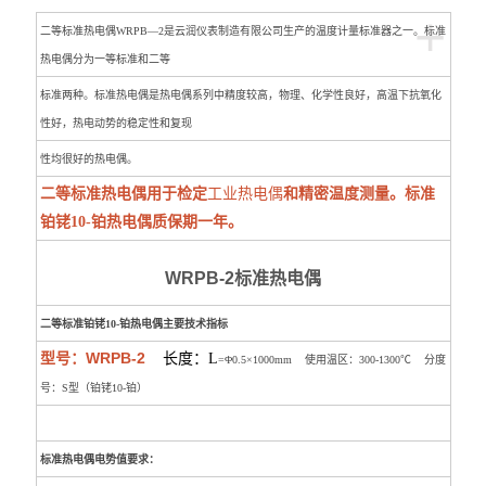
+
二等标准热电偶WRPB―2是云润仪表制造有限公司生产的温度计量标准器之一。标准
热电偶分为一等标准和二等
标准两种。标准热电偶是热电偶系列中精度较高，物理、化学性良好，高温下抗氧化
性好，热电动势的稳定性和复现
。
性均很好的热电偶。
二等标准热电偶用于检定
工业热电偶
和精密温度测量。标准
铂铑10-铂热电偶质保期一年。
WRPB-2标准热电偶
二等标准铂铑10-铂热电偶主要技术指标
型号：WRPB-2
长度：L
=Φ0.5×1000mm 使用温区：300-1300℃ 分度
号：S型（铂铑10-铂）
标准热电偶电势值要求：