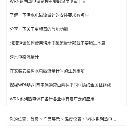
WRN系列热电偶是种重要的温度测量工具
智能温控仪
了解一下污水电磁流量计的安装要求有哪些
WSS双金属温度计
分享一下关于变频器的节能功能
SBW系列温度变送器
WRN系列热电偶
想知道该如何使用污水电磁流量计那就不要错过本篇
WZP系列热电阻
污水电磁流量计
在安装安装污水电磁流量计时的注意事项
查看全部 >>
探秘WRN系列热电偶通常由两种不同材质的金属丝组成
WRN系列热电偶在各行各业中有着广泛的应用
你的位置：
首页
>
产品展示
>
温度仪表
>
WRN系列热电偶
>WRPB