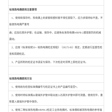
标准热电偶使用注意事项
1、使用和保存时，热电偶上的瓷管和塑料管不得任意取下，应力求保持标平直，不
能使热电偶严重弯
曲；应加石英外护管；在运输、保存中，应避免标准热电偶WRPB-2遭受剧烈的机械
震动。
2、应按《标准铂铑10—铂热电偶检定规程》（JJG75-95）规定，定期进行监督性检
查和周期检定。
3、产品所附的检定证书请妥为保存，下次检定时须带上原检定证书。
标准热电偶使用方法
1、使用前先检查标准偶编号与检定证书上的产品编号是否*。
2、使用时将标准偶从玻璃外护管中取出放入石英外护管中即可测量。使用完毕，重
新置入玻璃外护管中保存。
3、使用二等标准热电偶WRPB-2检定工业热电偶时，标准偶和被测热电偶的参考端