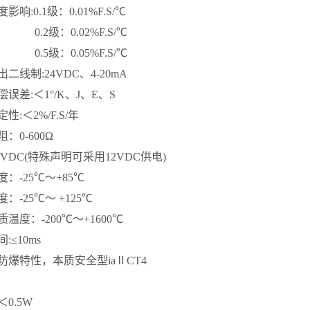
响:0.1级：0.01%F.S/℃
：0.02%F.S/℃
：0.05%F.S/℃
二线制:24VDC、4-20mA
误差:＜1°/K、J、E、S
性:＜2%/F.S/年
：0-600Ω
4VDC(特殊声明可采用12VDC供电)
：-25℃～+85℃
：-25℃～ +125℃
温度：-200℃～+1600℃
:≤10ms
防爆特性，本质安全型iaⅡCT4
0.5W