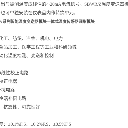
出与被测温度成线性的4-20mA电流信号。SBWR/Z温度变
，也可单独安装在仪表盘内作转换单元。
BW系列智能温度变送器模块一体式温度传感器圆形模块
：
、化工、纺织、冶金、机电、电力
、食品加工、医学工程等工业和科研领域
动化温度检测、变送和控制
非线性校正电路
校正电器
干扰电路
冷端补偿电路
、抗震性、可靠性好
：
±0.1%F.S、±0.2%F.S、±0.5%F.S