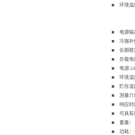
■ 环境温度影
0.2级
0.5级
■ 电源输出
■ 冷端补偿
■ 长期稳定
■ 负载电阻
■ 电源:2
■ 环境温度
■ 贮存温度
■ 测量介质
■ 响应时间
■ 可具有
■ 重量：
■ 功耗：＜