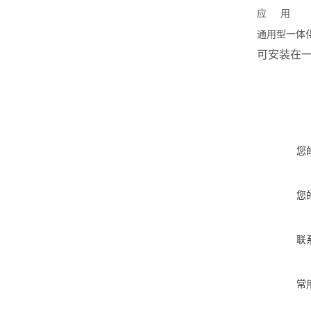
应
用
通用型一体化
可安装在一
您
您
联
常