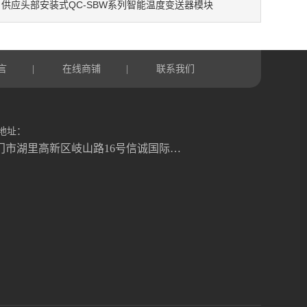
供应头部安装式QC-SBW系列智能温度变送器模块
：
言
在线商铺
联系我们
|
|
地址：
厦门市湖里高新区岐山路16号信诚国际大厦1号楼822室