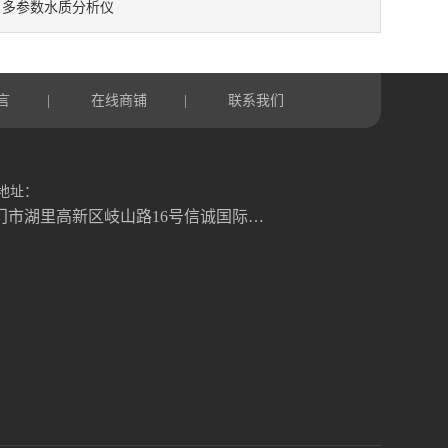
多参数水质分析仪
：
言
在线商铺
联系我们
|
|
地址：
厦门市湖里高新区岐山路16号信诚国际大厦1号楼822室