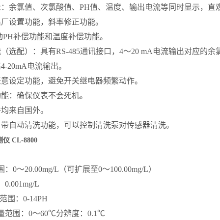
示：余氯值、次氯酸值、
PH
值、温度、输出电流等同时显示，直
出厂设置功能，斜率修正功能。
动
PH
补偿功能和温度补偿功能。
能（选配）：具有
RS-485
通讯接口，
4
～
20 mA
电流输出对应的余
离
4-20mA
电流输出。
任意设定功能，避免开关继电器频繁动作。
功能：确保仪表不会死机。
件均来自国外。
）带自动清洗功能，可以控制清洗泵对传感器清洗。
 CL-8800
：
围：
0
～
20.00mg/L
（可扩展至
0
～
100.00mg/L
）
：
0.001mg/L
范围：
0-14PH
量范围：
0
～
60
℃
分辨度：
0.1
℃