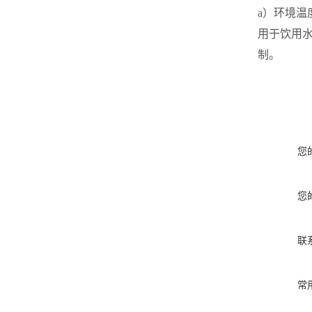
a
）环境温
用于饮用
制。
您
您
联
常