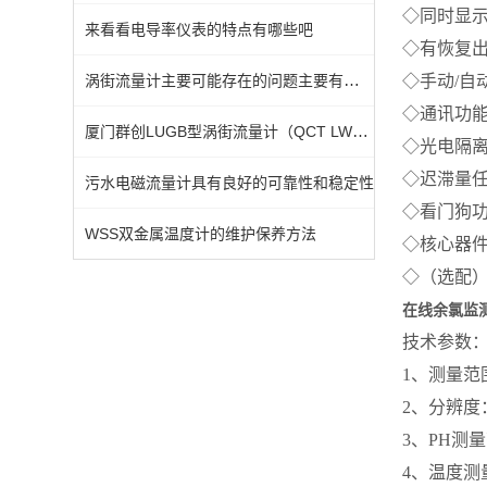
◇同时显
来看看电导率仪表的特点有哪些吧
◇有恢复
涡街流量计主要可能存在的问题主要有那些呢?
◇手动
/
自
◇通讯功
厦门群创LUGB型涡街流量计（QCT LWE智能涡街流量计）
◇光电隔
◇迟滞量
污水电磁流量计具有良好的可靠性和稳定性
◇看门狗
WSS双金属温度计的维护保养方法
◇核心器
◇（选配
在线余氯监测仪
技术参数
1
、测量范
2
、分辨度
3
、
PH
测量
4
、温度测