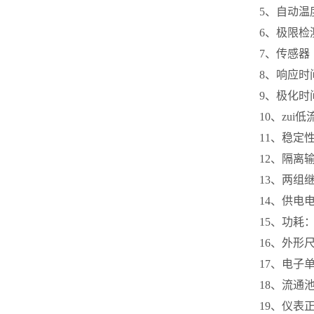
5
、自动温
6
、极限检
7
、传感器
8
、响应时
9
、极化时
10
、zui低
11
、稳定
12
、隔离
13
、两组
14
、供电
15
、功耗：
16
、外形
17
、电子
18
、流通
19
、仪表