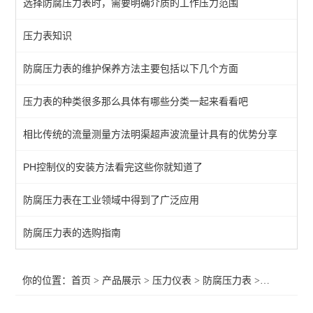
选择防腐压力表时，需要明确介质的工作压力范围
普通压力表
压力表知识
防腐压力表
防腐压力表的维护保养方法主要包括以下几个方面
数显压力表
全不锈钢压力表
压力表的种类很多那么具体有哪些分类一起来看看吧
油表（耐震压力表）
相比传统的流量测量方法明渠超声波流量计具有的优势分享
压力变送器
PH控制仪的安装方法看完这些你就知道了
压力控制器（压力开关）
防腐压力表在工业领域中得到了广泛应用
查看全部 >>
防腐压力表的选购指南
你的位置：
首页
>
产品展示
>
压力仪表
>
防腐压力表
>防腐仪表