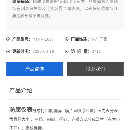
简要描述：
防腐仪表采用*进的加工技术，将聚四氟乙烯烧
结在测温保护管及连接装置金属表面，以确保传感器与介
质接触部位不被腐蚀。
YTNP-100H
生产厂家
产品型号：
厂商性质：
2026-03-19
3711
更新时间：
访 问 量：
产品咨询
联系我们
产品介绍
防腐仪表
分成衬四氟隔膜、膜片直喷涂四氟；压力表分表
盘直径大小 、材质、轴向、径向，连接方式分成法兰（有大小
不同）、螺纹连接。