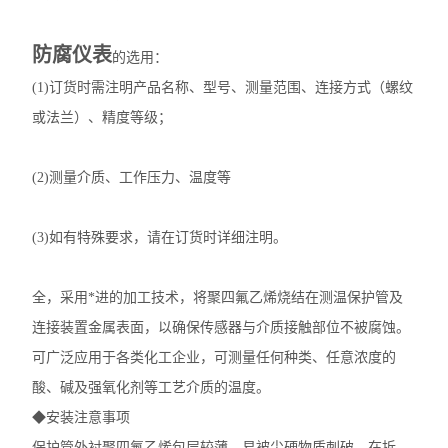
防腐仪表
的选用：
(1)订货时需注明产品名称、型号、测量范围、连接方式（螺纹
或法兰）、精度等级；
(2)测量介质、工作压力、温度等
(3)如有特殊要求，请在订货时详细注明。
全
，采用*进的加工技术，将聚四氟乙烯烧结在测温保护管及
连接装置金属表面，以确保传感器与介质接触部位不被腐蚀。
可广泛应用于各类化工企业，可测量任何种类、任意浓度的
酸、碱及强氧化剂等工艺介质的温度。
◆安装注意事项
保护管外衬聚四氟乙烯包层较薄，易被尖硬物质刺破，在拆