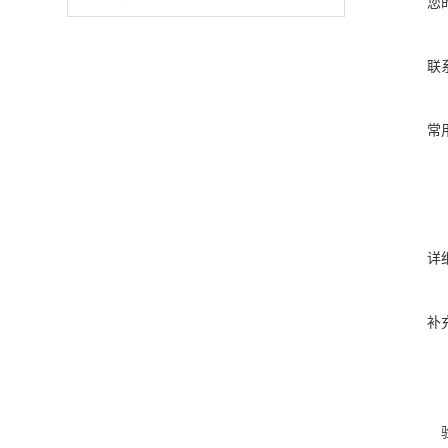
您
联
常
详
补