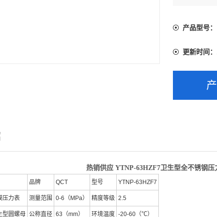
各位来人来
产品型号：
更新时间：
绍
热销供应 YTNP-63HZF7卫生型全不锈钢
品牌
QCT
型号
YTNP-63HZF7
膜压力表
测量范围
0-6（MPa）
精度等级
2.5
生型圆螺母
公称直径
63（mm）
环境温度
-20-60（℃）