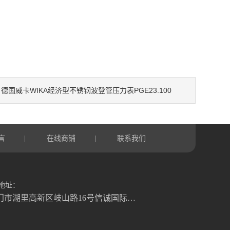
德国威卡WIKA经济型不锈钢波登管压力表PGE23.100
：
言
在线商铺
联系我们
|
|
地址：
厦门市湖里高新区岐山路16号信诚国际大厦1号楼822室