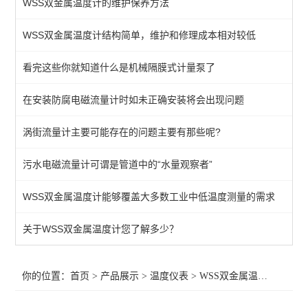
WSS双金属温度计的维护保养方法
智能温控仪
WSS双金属温度计结构简单，维护和修理成本相对较低
WSS双金属温度计
看完这些你就知道什么是机械隔膜式计量泵了
SBW系列温度变送器
WRN系列热电偶
在安装防腐电磁流量计时如未正确安装将会出现问题
WZP系列热电阻
涡街流量计主要可能存在的问题主要有那些呢?
污水电磁流量计可谓是管道中的“水量观察者”
查看全部 >>
WSS双金属温度计能够覆盖大多数工业中低温度测量的需求
关于WSS双金属温度计您了解多少？
你的位置：
首页
>
产品展示
>
温度仪表
>
WSS双金属温度计
>供应