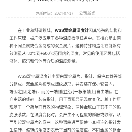
压力仪表
公司新闻
更新时间：2024-07-17
温度仪表
在工业和科研领域，
WSS双金属温度计
因其特殊的结构和
代理品牌
工作原理，被广泛应用于各种温度检测任务中。其核心是由两
种不同金属或合金制成的双金属片，这种特殊构造让它能够有
水质分析仪表
效测量从-80℃到+500℃范围内的温度，常见的使用环境包括
电气设备
液体、蒸汽和气体等介质的温度测量。
泵阀机电产品
WSS双金属温度计主要由双金属片、指针、保护套管等部
分组成。双金属片被制成螺纹旋形，并安装在保护套管内，一
端固定(固定端)，而另一端则连接到一根细轴上(自由端)。在
自由端的线轴上装有指针，用于直观显示温度变化。其工作原
理基于一个简单而有效的物理现象：两种金属由于其不同的热
膨胀系数，在温度变化时，会产生不同程度的膨胀或收缩，从
而引起双金属片的弯曲。这种弯曲进而促使与其相连的指针发
生偏转，偏转的角度即表示了当前的温度值。不同金属的组合