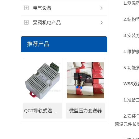
1.测温范
电气设备
2.结构坚
泵阀机电产品
3.安装方
推荐产品
4.维护便
5.功能多
WSS
1.准备工
QCT导轨式温湿度变送器
微型压力变送器
2.安装与
感温元件长度