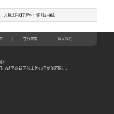
一文带您详细了解WZP系列热电阻
：
言
在线商铺
联系我们
|
|
地址：
厦门市湖里高新区岐山路16号信诚国际大厦1号楼822室