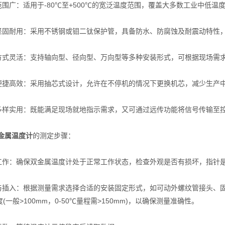
围广：适用于-80℃至+500℃的宽泛温度范围，覆盖大多数工业中低温
固耐用：采用不锈钢或钼二钛保护管，具备防水、防腐蚀及耐震动特性
式灵活：支持轴向型、径向型、万向型等多种安装形式，可根据现场需求
捷高效：采用抽芯式设计，允许在不停机的情况下更换机芯，减少生产
样实用：既能满足现场就地指示需求，又可通过远传功能将信号传输至
双金属温度计
的测定步骤：
作：确保双金属温度计处于正常工作状态，检查外观是否有损坏，指针
插入：根据测量需求选择合适的安装固定形式，如可动外螺纹管接头、固
(一般>100mm，0-50℃量程需>150mm)，以确保测量准确性。