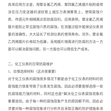
具体应用方法是，用聚全氟乙丙烯、聚四氟乙烯膜片粘附或喷
涂在压力变送器的波纹管上或压力表弹簧管上，使得腐蚀介
质、传感元件相隔离达到防腐目的。应用表明，聚全氟乙丙烯
膜片能防止常见腐蚀介质的腐蚀，在测量过程中能保证仪表测
量的准确性，大大延长了检测仪表的使用寿命。另外，聚全氟
乙丙烯膜片价格较为低廉，采用膜片隔离进行防腐的方法一方
面可以解决腐蚀问题，另一方面也可以降低生产成本。
二、化工仪表的日常防腐维护
1、合理选择材料（这点很重要）
对于化工仪表的腐蚀很多情况下都是由于化工仪表的材料的防
腐蚀能力很差导致了仪表发生腐蚀。因此必须要能够选择一些
抗腐蚀能力强的材料，同时这也是*解决化工仪表腐蚀现象的
重要途径。由于每一种的腐蚀现象产生的原因都不同，因此必
须要对每一种腐蚀现象进行分析并且采取正确的防护措施来进