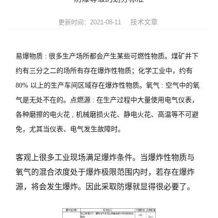
压力仪表
技术文章
更新时间：2021-08-11
温度仪表
代理品牌
易爆物质 : 很多生产场所都会产生某些可燃性物质。煤矿井下
约有三分之二的场所有存在爆炸性物质；化学工业中，约有
水质分析仪表
80% 以上的生产车间区域存在爆炸性物质。氧气 : 空气中的氧
电气设备
气是无处不在的。点燃源 : 在生产过程中大量使用电气仪表，
各种磨擦的电火花 , 机械磨损火花、静电火花、高温等不可避
泵阀机电产品
免，尤其当仪表、电气发生故障时。
客观上很多工业现场满足爆炸条件。当爆炸性物质与
氧气的混合浓度处于爆炸极限范围内时，若存在爆炸
源，将会发生爆炸。因此采取防爆就显得很必要了。