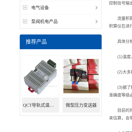
控制信号输
电气设备
流量积算仪
泵阀机电产品
积算仪在进
推荐产品
具体分析有
(1)温度
(2)大多
(3)据了解
准确度等级必
QCT导轨式温湿度变送器
微型压力变送器
目前的热力行
来估算，会带