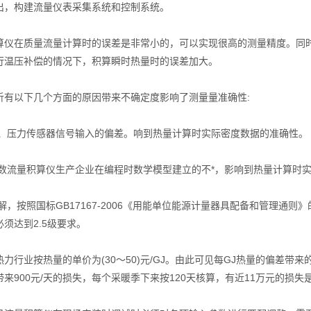
出，构建流量仪表采集系统和控制系统。
在质量流量计算时的误差是非常小的，可以实现很高的测量精度。同时
行温压补偿的情况下，积算瞬时热量时的误差加大。
以下几个方面的原因带来不确定度影响了测量量准确性:
、压力传感器信号输入的偏差。响到热量计算时实际密度数据的准确性。
数流量积算仪生产企业在编程时数学模型建立的不*，影响到热量计算时
，按照国标GB17167-2006《用能单位能源计量器具配备和管理通则》的
须达到2.5级要求。
业按热量的单价为(30～50)元/GJ。由此可见每GJ热量的偏差带来的成
来900元/天的损失，每个采暖季下来按120天核算，有近11万元的损