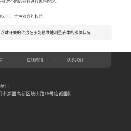
针对不同的参数进行现场检定。
公平，维护双方的权益。
浮球开关的优势在于能精准地测量液体的水位状况
：
言
在线商铺
联系我们
|
|
地址：
厦门市湖里高新区岐山路16号信诚国际大厦1号楼822室