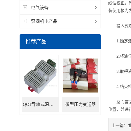
线性校正，
电气设备
装使用极为
泵阀机电产品
投入式液位
推荐产品
1.确定液
2.将液位
3.取得液
4.结束检
总而言之，
QCT导轨式温湿度变送器
微型压力变送器
位置，并进
上一篇：