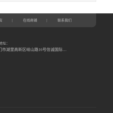
言
在线商铺
联系我们
|
|
地址：
厦门市湖里高新区岐山路16号信诚国际大厦1号楼822室