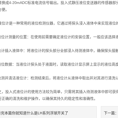
转换成4-20mADC标准电流信号输出。投入式静压液位变送器的传感器
方便。
计是一种常用的液位检测仪器，它通过将探头浸入液体中来实现液位的
位计测量的位置：在使用前需要确定液位计的安装位置，一般应该选择液
计插入液体中：将液位计的探头部分全部浸入待测液体中，确保探头接
位数据：当液位计探头处于液面时，读取液位计显示屏上显示的液位高
测并清洁液位计：检测结束后，将液位计从液体中取出并对其进行清洗以
投入式液位计的使用方法较为简单，只需将其插入待测液体中即可获得
行正确的清洗和维护操作，以确保其持久的稳定性和准确性。
看完本篇你就知道什么是LH系列浮球开关了
下一篇