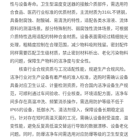
性与设备寿命。卫生型温度变送器的接触介质部件，需选用符
合食品、医药行业标准的优质材质，主流材质为316L不锈钢，
具备耐腐蚀、耐酸碱、易清洗的特性，适配各类水溶液、流体
原料的测温场景。部分特殊制剂、弱腐蚀性流体场景，可根据
介质特性选用适配的特种合金材质。设备表面需经过精细抛光
处理，粗糙度控制在合理范围，减少物料吸附残留。密封配件
同样需要匹配卫生级材质，禁止密封材料析出、老化污染物料
的问题，保障生产物料的洁净度与安全性。
核查行业合规资质与工况适配性能，规避生产合规风险。
洁净行业对生产设备有着严格的准入标准，选购时需确认设备
具备对应卫生认证、计量检测资质，符合国内洁净设备生产规
范，可顺利通过车间验收、行业核查。环境适配方面，洁净车
间多存在高温冲洗、频繁消杀操作，需选用防护等级不低于
IP65的设备，抵御水汽、清洁剂侵入，保障设备长期稳定运
行。针对存在短时高温灭菌的工况，需确认设备耐受温度、温
变性能，避免反复高低温交替运行导致的数据漂移、设备老化
问题。同时，防爆洁净车间需选用对应防爆等级的卫生型变送