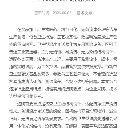
压力仪表
技术文章
更新时间：2026-06-02
温度仪表
在食品加工、生物医药、精细日化、无菌流体处理等洁净
代理品牌
生产领域，设备卫生标准、工艺稳定性、数据精准度是生产管
控的重点内容。卫生型温度变送器作为专用测温设备，区别于
水质分析仪表
普通工业变送器，主打无残留、易清洁、无污染的结构设计，
电气设备
适配各类无菌、洁净生产工况，主要用于监测流体、罐体、管
道的实时温度，为工艺控温、品质管控提供数据支撑。市场中
泵阀机电产品
卫生型变送器品类繁多，参数与工艺差异较大，不合理的选型
容易造成清洁死角、测温偏差、合规不达标等问题。本文结合
洁净行业应用特点，梳理实用的选购要点，为企业采购、技术
选型提供可靠参考。
选购首要重点是核查卫生级结构设计，适配洁净生产清洁
需求。普通温度变送器的螺纹、凹槽结构容易堆积物料、滋生
细菌，无法满足洁净场景要求。合格的
卫生型温度变送器
会采
用一体化光滑结构，没有死角、无缝隙，表面平整度适配高温