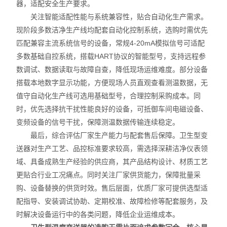
器，适配安全生产要求。
关注智能适配性能与系统兼容性，贴合自动化生产需求。
现阶段多数洁净生产线均配套自动化控制系统，选购时需优先
匹配兼容主流系统信号的设备，常规4-20mA模拟信号可适配
多数基础自控系统，搭载HART协议的智能型号，支持远程参
数调试、数据读取与故障自查，降低现场运维难度。部分设备
搭载本地数字显示功能，方便现场人员直观查看测温数据，无
值守自动化生产线可选用基础型号，合理控制采购成本。同
时，优先选择抗干扰性能良好的设备，可抵御车间电磁设备、
变频设备的信号干扰，保障测温数据传输连续稳定。
最后，综合评估厂家生产能力与配套售后保障。卫生型变
送器对生产工艺、品控标准要求较高，需选择深耕洁净仪表领
域、具备成熟生产经验的供应商，其产品结构设计、材质工艺
更贴合行业工况痛点。同时关注厂家供货能力，保障批量采
购、设备替换的供货时效。售后层面，优质厂家可提供选型适
配指导、安装调试协助、定期校准、故障检修等配套服务，及
时解决设备运行中的各类问题，降低企业运维成本。