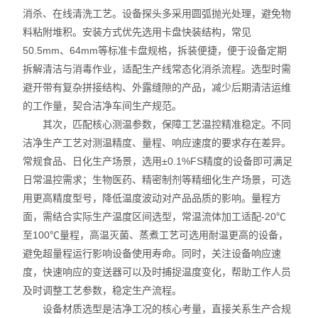
消杀、在线清洗工艺。设备探头多采用圆弧抛光处理，避免物
料粘附堆积。安装方式优先选用卡盘快装结构，常见
50.5mm、64mm等标准卡盘规格，拆装便捷，便于设备定期
拆解清洁与消毒作业，适配生产线常态化消杀流程。选型时需
避开带有复杂拼接结构、外露缝隙的产品，减少后期清洁运维
的工作量，契合洁净车间生产规范。
其次，匹配核心测温参数，保障工艺温控精准稳定。不同
洁净生产工艺对测温精度、量程、响应速度的要求存在差异。
常规食品、日化生产场景，选用±0.1%FS精度的设备即可满足
日常温控需求；生物医药、精密制剂等精细化生产场景，可选
用更高精度型号，降低温度波动对产品品质的影响。量程方
面，需结合实际生产温度区间选型，常温流体加工适配-20℃
至100℃量程，高温灭菌、蒸煮工艺可选用耐温更高的设备，
避免超量程运行影响设备使用寿命。同时，关注设备响应速
度，快速响应的变送器可以及时捕捉温度变化，帮助工作人员
及时调整工艺参数，稳定生产流程。
设备材质选型是洁净工况的核心考量，直接关系生产合规