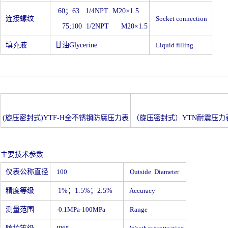
60
；63 1/4NPT M20
×1.5
连接螺纹
Socket connection
75;100 1/2NPT
M
20×1.5
填充液
甘油Glycerine
Liquid filling
(
旋压密封式)YTF-H全不锈钢防腐压力表
（旋压密封式）YTN耐震压力
主要技术参数
仪表公称直径
100
Outside Diameter
精度等级
1%
；1.5%；2.5%
Accuracy
测量范围
-0.1MPa-100MPa
Range