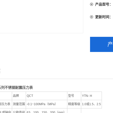
产品型号：
更新时间：
绍
系列不锈钢耐震压力表
品牌
QCT
型号
YTN- H
腐压力表
测量范围
-0.1~100MPa（MPa）
精度等级
1.0或1.5、2.5
向 或轴向
公称直径
63、100、150、200（mm）