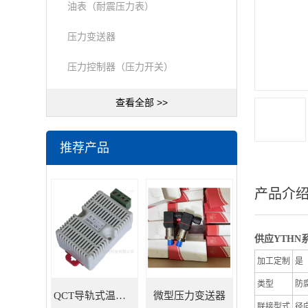
油表（耐震压力表）
压力变送器
压力控制器（压力开关）
查看全部 >>
推荐产品
产品介
供应YTHN
加工定制
是
类型
防
QCT导轨式温湿度变送器
微型压力变送器
联接型式
径