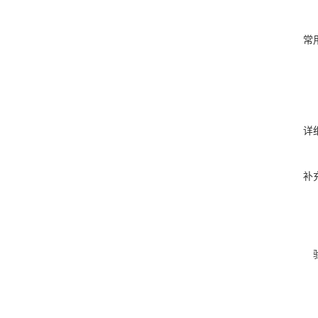
常
详
补