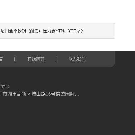
厦门全不锈钢（耐震）压力表YTN、YTF系列
：
言
在线商铺
联系我们
|
|
地址：
厦门市湖里高新区岐山路16号信诚国际大厦1号楼822室