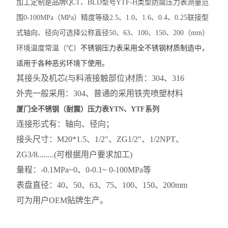
加工定制是品牌QCT、BLD型号YTF-H类型防腐压力表测量范
围0-100MPa（MPa）精度等级2.5、1.0、1.6、0.4、0.25联接型
式轴向、径向可选择公称直径50、63、100、150、200（mm）
不锈钢压力表采用全不锈钢材质制造中，
环境温度常温（℃）
适用于各种恶劣环境下使用。
其接头及机芯(与料液接触部位)材质：304、316
外壳一般采用：304、普通的采用铁壳喷塑材料
厦门全不锈钢（耐震）压力表YTN、YTF系列
连接形式有：轴向、径向；
接头尺寸：M20*1.5、1/2"、ZG1/2"、1/2NPT、
ZG3/8........(可根据用户要求加工)
量程：-0.1MPa~0、0-0.1~ 0-100MPa等
表盘直径：40、50、63、75、100、150、200mm
可为用户OEM贴牌生产。
+