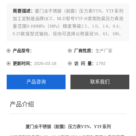
简要描述：
厦门全不锈钢（耐震）压力表YTN、YTF系列
加工定制是品牌QCT、BLD型号YTF-H类型防腐压力表测
量范围0-100MPa（MPa）精度等级2.5、1.0、1.6、0.4、
0.25联接型式轴向、径向可选择公称直径50、63、100、
150、200（mm）环境温度常温（℃）不锈钢压力表采用全
不锈钢材质制造中，适用于各种恶劣环境下使用。
生产厂家
产品型号：
厂商性质：
2026-03-18
1792
更新时间：
访 问 量：
产品咨询
联系我们
产品介绍
厦门全不锈钢（耐震）压力表YTN、YTF系列