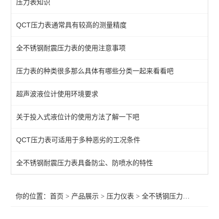
压力表知识
普通压力表
QCT压力表通常具有较高的测量精度
防腐压力表
全不锈钢耐震压力表的使用注意事项
数显压力表
全不锈钢压力表
压力表的种类很多那么具体有哪些分类一起来看看吧
油表（耐震压力表）
超声波液位计使用环境要求
压力变送器
关于投入式液位计的使用方法了解一下吧
压力控制器（压力开关）
QCT压力表可适用于多种恶劣的工况条件
查看全部 >>
全不锈钢耐震压力表具备防尘、防喷水的特性
你的位置：
首页
>
产品展示
>
压力仪表
>
全不锈钢压力表
>厦门全